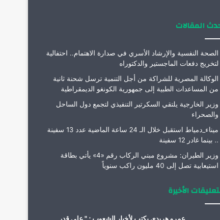
دث المقالات
الصحة النفسية والإرشاد الأسري في صدارة الاهتمام.. احتفالية
لتخريج دفعات الماجستير والدكتوراه
الوكالة المصرية للشراكة من أجل التنمية ترسل شحنة ثانية
من المساعدات الطبية إلى جمهورية الكونغو الديمقراطية
وزير الخارجية يلتقي السكرتير التنفيذي لتجمع دول الساحل
والصحراء
ميناء_دمياط استقبل خلال الـ 24 ساعة الماضية عدد 13 سفينة
.. بينما غادر 12 سفينة
وزير الطيران: مشروع مبني الركاب رقم «4» يأتي بطاقة
استيعابية تصل إلى 40 مليون راكب سنوياً
تعليقات الأخيرة
عمرو هريدى يكتب لأخبار الشعوب : " على قدر