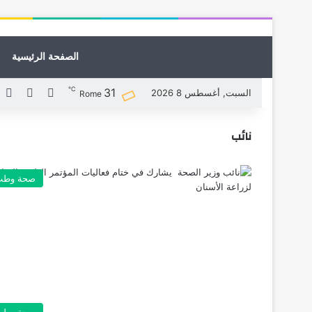
الصفحة الرئيسية
℃
31
X
فيسبوك
لي
السبت, أغسطس 8 2026
Rome
نائب
صحة وطب
صحة وطب