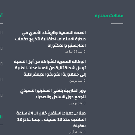
مقالات مختارة
أح
الصحة النفسية والإرشاد الأسري في
صدارة الاهتمام.. احتفالية لتخريج دفعات
الماجستير والدكتوراه
منذ 21 ساعة
الوكالة المصرية للشراكة من أجل التنمية
ترسل شحنة ثانية من المساعدات الطبية
إلى جمهورية الكونغو الديمقراطية
منذ يومين
وزير الخارجية يلتقي السكرتير التنفيذي
لتجمع دول الساحل والصحراء
منذ يومين
ميناء_دمياط استقبل خلال الـ 24 ساعة
ال
الماضية عدد 13 سفينة .. بينما غادر 12
سفينة
منذ 4 أيام