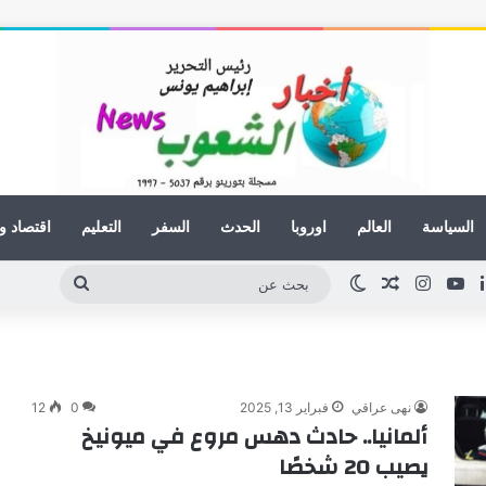
السياسة
العالم
اوروبا
الحدث
السفر
التعليم
اقتصاد و
لينكدإن
يوتيوب
انستقرام
مقال عشوائي
الوضع المظلم
بحث
عن
نهى عراقي
فبراير 13, 2025
0
12
ألمانيا.. حادث دهس مروع في ميونيخ
يصيب 20 شخصًا