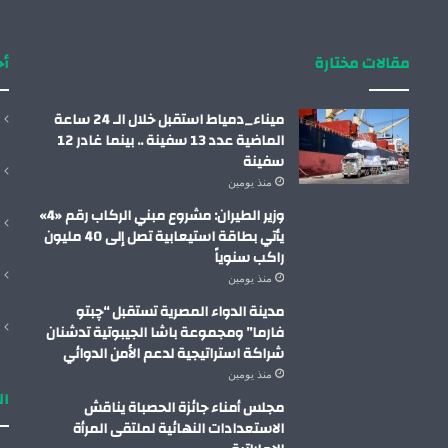
مقالات مختارة
أح
ميناء_دمياط استقبل خلال الـ 24 ساعة
الماضية عدد 13 سفينة .. بينما غادر 12
سفينة
منذ يومين
وزير الطيران: مشروع مبني الركاب رقم «4»
يأتي بطاقة استيعابية تصل إلى 40 مليون
راكب سنوياً
منذ يومين
مدينة الدواء المصرية تستقبل “چبتو
فارما” ومجموعة باشا الجيبوتية تدشنان
شراكة استراتيجية لدعم الأمن الدوائي
منذ يومين
ال
مجلس أمناء جائزة الحصباة يناقش
الاستعدادات النهائية لملتقى المرأة