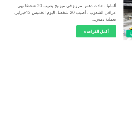
ألمانيا.. حادث دهس مروع في ميونيخ يصيب 20 شخصًا نهى
عراقي الشعوب.. أصيب 20 شخصا، اليوم الخميس 13فبراير،
بعملية دهس…
أكمل القراءة »
ا