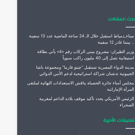
م
دث المقالات
ميناء_دمياط استقبل خلال الـ 24 ساعة الماضية عدد 13 سفينة
.. بينما غادر 12 سفينة
وزير الطيران: مشروع مبني الركاب رقم «4» يأتي بطاقة
استيعابية تصل إلى 40 مليون راكب سنوياً
مدينة الدواء المصرية تستقبل “چبتو فارما” ومجموعة باشا
الجيبوتية تدشنان شراكة استراتيجية لدعم الأمن الدوائي
مجلس أمناء جائزة الحصباة يناقش الاستعدادات النهائية لملتقى
المرأة الإماراتية
الرئيس الأمريكي يجدد تأكيد موقف بلاده الداعم لمغربية
الصحراء
تعليقات الأخيرة