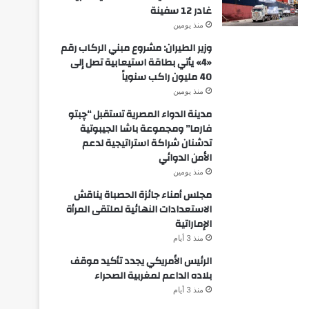
غادر 12 سفينة
منذ يومين
وزير الطيران: مشروع مبني الركاب رقم
«4» يأتي بطاقة استيعابية تصل إلى
40 مليون راكب سنوياً
منذ يومين
مدينة الدواء المصرية تستقبل “چبتو
فارما” ومجموعة باشا الجيبوتية
تدشنان شراكة استراتيجية لدعم
الأمن الدوائي
منذ يومين
مجلس أمناء جائزة الحصباة يناقش
الاستعدادات النهائية لملتقى المرأة
الإماراتية
منذ 3 أيام
الرئيس الأمريكي يجدد تأكيد موقف
بلاده الداعم لمغربية الصحراء
منذ 3 أيام