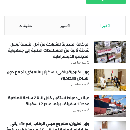
الأخيرة
الأشهر
تعليقات
الوكالة المصرية للشراكة من أجل التنمية ترسل
شحنة ثانية من المساعدات الطبية إلى جمهورية
الكونغو الديمقراطية
منذ ساعتين
وزير الخارجية يلتقي السكرتير التنفيذي لتجمع دول
الساحل والصحراء
منذ ساعتين
ميناء_دمياط استقبل خلال الـ 24 ساعة الماضية
عدد 13 سفينة .. بينما غادر 12 سفينة
منذ يومين
وزير الطيران: مشروع مبني الركاب رقم «4» يأتي
بطاقة استيعابية تصل إلى 40 مليون راكب سنوياً