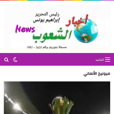
بح
الوضع ا
القائمة
ميونيخ الألماني