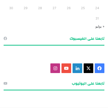
30
29
28
27
26
25
24
31
« يوليو
تابعنا على الفيسبوك
ف
X
ل
ي
ا
ي
ي
و
ن
تابعنا على اليوتيوب
س
ن
ت
س
ب
ك
ي
ت
و
د
و
ق