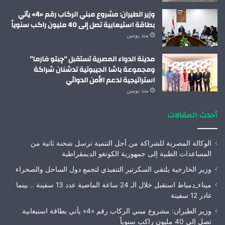
وزير الطيران: مشروع مبني الركاب رقم «4» يأتي
بطاقة استيعابية تصل إلى 40 مليون راكب سنوياً
منذ يومين
مدينة الدواء المصرية تستقبل “چبتو فارما”
ومجموعة باشا الجيبوتية تدشنان شراكة
استراتيجية لدعم الأمن الدوائي
منذ يومين
أحدث المقالات
الوكالة المصرية للشراكة من أجل التنمية ترسل شحنة ثانية من
المساعدات الطبية إلى جمهورية الكونغو الديمقراطية
وزير الخارجية يلتقي السكرتير التنفيذي لتجمع دول الساحل والصحراء
ميناء_دمياط استقبل خلال الـ 24 ساعة الماضية عدد 13 سفينة .. بينما
غادر 12 سفينة
وزير الطيران: مشروع مبني الركاب رقم «4» يأتي بطاقة استيعابية
تصل إلى 40 مليون راكب سنوياً