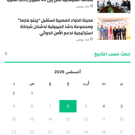
منذ يومين
مدينة الدواء المصرية تستقبل “چبتو فارما”
ومجموعة باشا الجيبوتية تدشنان شراكة
استراتيجية لدعم الأمن الدوائي
منذ يومين
ابحث حسب التاريخ
أغسطس 2026
ن
ث
أرب
خ
ج
س
د
2
1
9
8
7
6
5
4
3
16
15
14
13
12
11
10
23
22
21
20
19
18
17