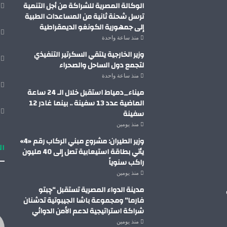
الوكالة المصرية للشراكة من أجل التنمية
ترسل شحنة ثانية من المساعدات الطبية
إلى جمهورية الكونغو الديمقراطية
منذ ساعة واحدة
وزير الخارجية يلتقي السكرتير التنفيذي
لتجمع دول الساحل والصحراء
منذ ساعة واحدة
ميناء_دمياط استقبل خلال الـ 24 ساعة
الماضية عدد 13 سفينة .. بينما غادر 12
سفينة
منذ يومين
وزير الطيران: مشروع مبني الركاب رقم «4»
ال
يأتي بطاقة استيعابية تصل إلى 40 مليون
راكب سنوياً
منذ يومين
مدينة الدواء المصرية تستقبل “چبتو
فارما” ومجموعة باشا الجيبوتية تدشنان
شراكة استراتيجية لدعم الأمن الدوائي
منذ يومين