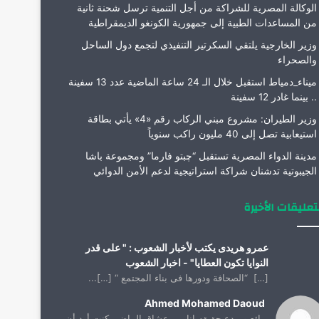
الوكالة المصرية للشراكة من أجل التنمية ترسل شحنة ثانية
من المساعدات الطبية إلى جمهورية الكونغو الديمقراطية
وزير الخارجية يلتقي السكرتير التنفيذي لتجمع دول الساحل
والصحراء
ميناء_دمياط استقبل خلال الـ 24 ساعة الماضية عدد 13 سفينة
.. بينما غادر 12 سفينة
وزير الطيران: مشروع مبني الركاب رقم «4» يأتي بطاقة
استيعابية تصل إلى 40 مليون راكب سنوياً
مدينة الدواء المصرية تستقبل “چبتو فارما” ومجموعة باشا
الجيبوتية تدشنان شراكة استراتيجية لدعم الأمن الدوائي
تعليقات الأخيرة
عمرو هريدى يكتب لأخبار الشعوب : " على قدر
النوايا تكون العطايا" - اخبار الشعوب
[…] “الصحافة ودورها فى بناء المجتمع “ […]...
Ahmed Mohamed Daoud
رائع ومبدع حقيقه انا من عشاق الماضي كنت أود أن