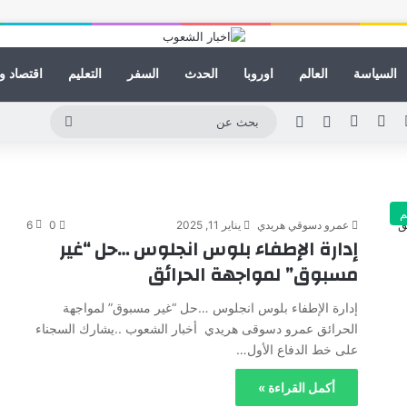
السياسة
العالم
اوروبا
الحدث
السفر
التعليم
اقتصاد و
لينكدإن
يوتيوب
انستقرام
مقال عشوائي
الوضع المظلم
بحث
عن
م
عمرو دسوقي هريدي
يناير 11, 2025
0
6
إدارة الإطفاء بلوس انجلوس …حل “غير
مسبوق” لمواجهة الحرائق
إدارة الإطفاء بلوس انجلوس …حل “غير مسبوق” لمواجهة
الحرائق عمرو دسوقى هريدي أخبار الشعوب ..يشارك السجناء
على خط الدفاع الأول…
أكمل القراءة »