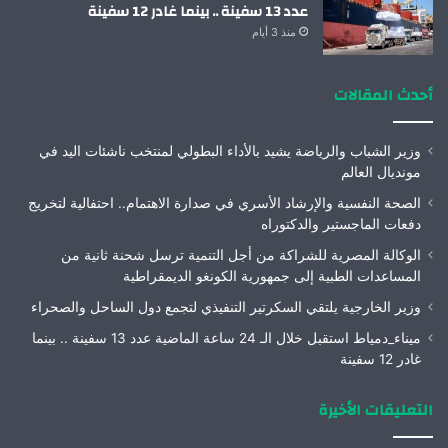
عدد 13 سفينة .. بينما غادر 12 سفينة
منذ 3 أيام
أحدث المقالات
وزير الشباب والرياضة يشيد بالأداء البطولي لمنتخب ناشئات اليد في
مونديال العالم
الصحة النفسية والإرشاد الأسري في صدارة الاهتمام.. احتفالية لتخريج
دفعات الماجستير والدكتوراه
الوكالة المصرية للشراكة من أجل التنمية ترسل شحنة ثانية من
المساعدات الطبية إلى جمهورية الكونغو الديمقراطية
وزير الخارجية يلتقي السكرتير التنفيذي لتجمع دول الساحل والصحراء
ميناء_دمياط استقبل خلال الـ 24 ساعة الماضية عدد 13 سفينة .. بينما
غادر 12 سفينة
التعليقات الأخيرة