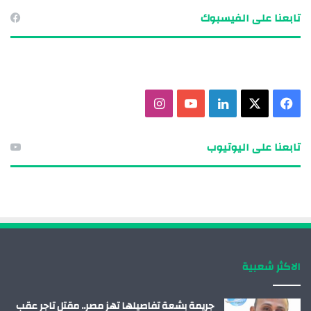
تابعنا على الفيسبوك
ف
X
ل
ي
ا
ي
ي
و
ن
تابعنا على اليوتيوب
س
ن
ت
س
ب
ك
ي
ت
و
د
و
ق
ك
إ
ب
ر
الاكثر شعبية
ن
ا
م
جريمة بشعة تفاصيلها تهز مصر.. مقتل تاجر عقب