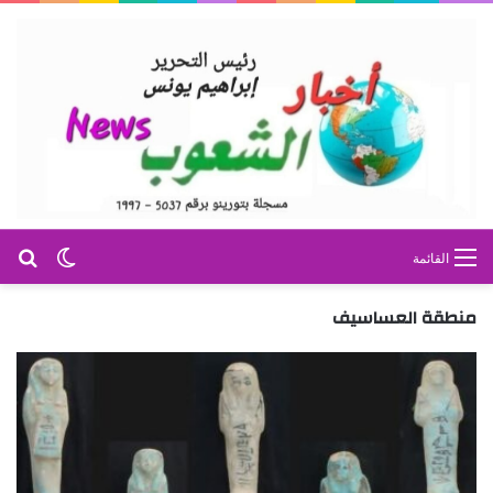
بح
الوضع ا
القائمة
منطقة العساسيف