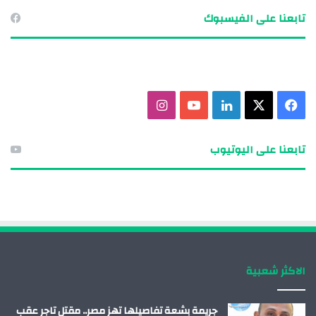
تابعنا على الفيسبوك
ف
X
ل
ي
ا
ي
ي
و
ن
تابعنا على اليوتيوب
س
ن
ت
س
ب
ك
ي
ت
و
د
و
ق
ك
إ
ب
ر
الاكثر شعبية
ن
ا
م
جريمة بشعة تفاصيلها تهز مصر.. مقتل تاجر عقب