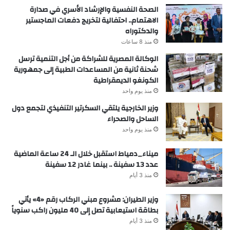
الصحة النفسية والإرشاد الأسري في صدارة
الاهتمام.. احتفالية لتخريج دفعات الماجستير
والدكتوراه
منذ 8 ساعات
الوكالة المصرية للشراكة من أجل التنمية ترسل
شحنة ثانية من المساعدات الطبية إلى جمهورية
الكونغو الديمقراطية
منذ يوم واحد
وزير الخارجية يلتقي السكرتير التنفيذي لتجمع دول
الساحل والصحراء
منذ يوم واحد
ميناء_دمياط استقبل خلال الـ 24 ساعة الماضية
عدد 13 سفينة .. بينما غادر 12 سفينة
منذ 3 أيام
وزير الطيران: مشروع مبني الركاب رقم «4» يأتي
بطاقة استيعابية تصل إلى 40 مليون راكب سنوياً
منذ 3 أيام