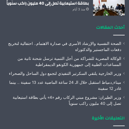
بطاقة استيعابية تصل إلى 40 مليون راكب سنوياً
منذ 3 أيام
أحدث المقالات
الصحة النفسية والإرشاد الأسري في صدارة الاهتمام.. احتفالية لتخريج
دفعات الماجستير والدكتوراه
الوكالة المصرية للشراكة من أجل التنمية ترسل شحنة ثانية من
المساعدات الطبية إلى جمهورية الكونغو الديمقراطية
وزير الخارجية يلتقي السكرتير التنفيذي لتجمع دول الساحل والصحراء
ميناء_دمياط استقبل خلال الـ 24 ساعة الماضية عدد 13 سفينة .. بينما
غادر 12 سفينة
وزير الطيران: مشروع مبني الركاب رقم «4» يأتي بطاقة استيعابية
تصل إلى 40 مليون راكب سنوياً
التعليقات الأخيرة