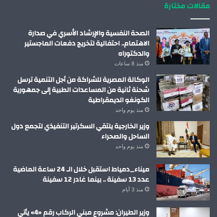
مقالات مختارة
الصحة النفسية والإرشاد الأسري في صدارة
الاهتمام.. احتفالية لتخريج دفعات الماجستير
والدكتوراه
منذ 8 ساعات
الوكالة المصرية للشراكة من أجل التنمية ترسل
شحنة ثانية من المساعدات الطبية إلى جمهورية
الكونغو الديمقراطية
منذ يوم واحد
وزير الخارجية يلتقي السكرتير التنفيذي لتجمع دول
الساحل والصحراء
منذ يوم واحد
ميناء_دمياط استقبل خلال الـ 24 ساعة الماضية
عدد 13 سفينة .. بينما غادر 12 سفينة
منذ 3 أيام
وزير الطيران: مشروع مبني الركاب رقم «4» يأتي