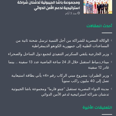
ومجموعة باشا الجيبوتية تدشنان شراكة
استراتيجية لدعم الأمن الدوائي
منذ 3 أيام
أحدث المقالات
الوكالة المصرية للشراكة من أجل التنمية ترسل شحنة ثانية من
المساعدات الطبية إلى جمهورية الكونغو الديمقراطية
وزير الخارجية يلتقي السكرتير التنفيذي لتجمع دول الساحل والصحراء
ميناء_دمياط استقبل خلال الـ 24 ساعة الماضية عدد 13 سفينة .. بينما
غادر 12 سفينة
وزير الطيران: مشروع مبني الركاب رقم «4» يأتي بطاقة استيعابية
تصل إلى 40 مليون راكب سنوياً
مدينة الدواء المصرية تستقبل “چبتو فارما” ومجموعة باشا الجيبوتية
تدشنان شراكة استراتيجية لدعم الأمن الدوائي
التعليقات الأخيرة