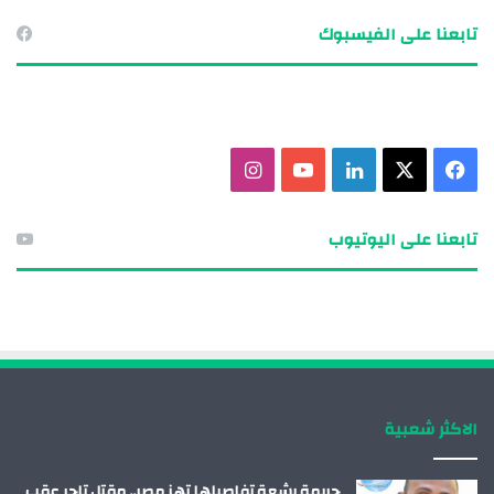
تابعنا على الفيسبوك
ف
X
ل
ي
ا
ي
ي
و
ن
تابعنا على اليوتيوب
س
ن
ت
س
ب
ك
ي
ت
و
د
و
ق
ك
إ
ب
ر
الاكثر شعبية
ن
ا
م
جريمة بشعة تفاصيلها تهز مصر.. مقتل تاجر عقب