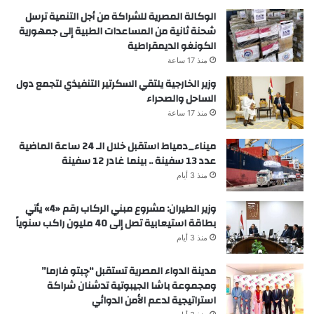
الوكالة المصرية للشراكة من أجل التنمية ترسل
شحنة ثانية من المساعدات الطبية إلى جمهورية
الكونغو الديمقراطية
منذ 17 ساعة
وزير الخارجية يلتقي السكرتير التنفيذي لتجمع دول
الساحل والصحراء
منذ 17 ساعة
ميناء_دمياط استقبل خلال الـ 24 ساعة الماضية
عدد 13 سفينة .. بينما غادر 12 سفينة
منذ 3 أيام
وزير الطيران: مشروع مبني الركاب رقم «4» يأتي
بطاقة استيعابية تصل إلى 40 مليون راكب سنوياً
منذ 3 أيام
مدينة الدواء المصرية تستقبل “چبتو فارما”
ومجموعة باشا الجيبوتية تدشنان شراكة
استراتيجية لدعم الأمن الدوائي