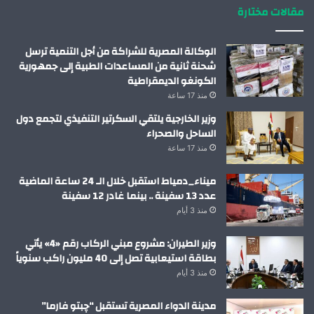
مقالات مختارة
الوكالة المصرية للشراكة من أجل التنمية ترسل
شحنة ثانية من المساعدات الطبية إلى جمهورية
الكونغو الديمقراطية
منذ 17 ساعة
وزير الخارجية يلتقي السكرتير التنفيذي لتجمع دول
الساحل والصحراء
منذ 17 ساعة
ميناء_دمياط استقبل خلال الـ 24 ساعة الماضية
عدد 13 سفينة .. بينما غادر 12 سفينة
منذ 3 أيام
وزير الطيران: مشروع مبني الركاب رقم «4» يأتي
بطاقة استيعابية تصل إلى 40 مليون راكب سنوياً
منذ 3 أيام
مدينة الدواء المصرية تستقبل “چبتو فارما”