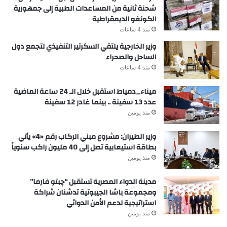
شحنة ثانية من المساعدات الطبية إلى جمهورية
الكونغو الديمقراطية
منذ 4 ساعات
وزير الخارجية يلتقي السكرتير التنفيذي لتجمع دول
الساحل والصحراء
منذ 4 ساعات
ميناء_دمياط استقبل خلال الـ 24 ساعة الماضية
عدد 13 سفينة .. بينما غادر 12 سفينة
منذ يومين
وزير الطيران: مشروع مبني الركاب رقم «4» يأتي
بطاقة استيعابية تصل إلى 40 مليون راكب سنوياً
منذ يومين
مدينة الدواء المصرية تستقبل “چبتو فارما”
ومجموعة باشا الجيبوتية تدشنان شراكة
استراتيجية لدعم الأمن الدوائي
منذ يومين