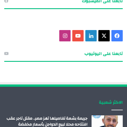
تابعنا على الفيسبوك
ف
X
ل
ي
ا
ي
ي
و
ن
تابعنا على اليوتيوب
س
ن
ت
س
ب
ك
ي
ت
و
د
و
ق
ك
إ
ب
ر
الاكثر شعبية
ن
ا
م
جريمة بشعة تفاصيلها تهز مصر.. مقتل تاجر عقب
افتتاحه محلا لبيع الدواجن بأسعار مخفضة