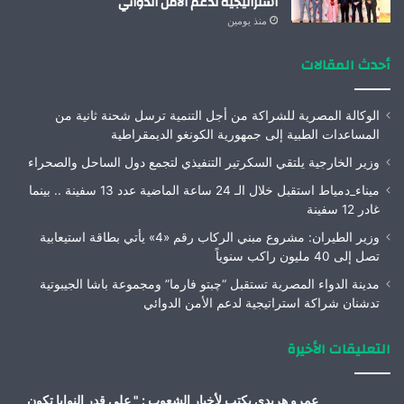
استراتيجية لدعم الأمن الدوائي
منذ يومين
أحدث المقالات
الوكالة المصرية للشراكة من أجل التنمية ترسل شحنة ثانية من
المساعدات الطبية إلى جمهورية الكونغو الديمقراطية
وزير الخارجية يلتقي السكرتير التنفيذي لتجمع دول الساحل والصحراء
ميناء_دمياط استقبل خلال الـ 24 ساعة الماضية عدد 13 سفينة .. بينما
غادر 12 سفينة
وزير الطيران: مشروع مبني الركاب رقم «4» يأتي بطاقة استيعابية
تصل إلى 40 مليون راكب سنوياً
مدينة الدواء المصرية تستقبل “چبتو فارما” ومجموعة باشا الجيبوتية
تدشنان شراكة استراتيجية لدعم الأمن الدوائي
التعليقات الأخيرة
عمرو هريدى يكتب لأخبار الشعوب : " على قدر النوايا تكون