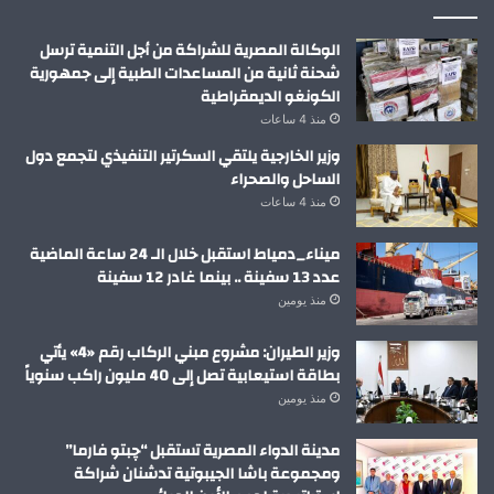
الوكالة المصرية للشراكة من أجل التنمية ترسل
شحنة ثانية من المساعدات الطبية إلى جمهورية
الكونغو الديمقراطية
منذ 4 ساعات
وزير الخارجية يلتقي السكرتير التنفيذي لتجمع دول
الساحل والصحراء
منذ 4 ساعات
ميناء_دمياط استقبل خلال الـ 24 ساعة الماضية
عدد 13 سفينة .. بينما غادر 12 سفينة
منذ يومين
وزير الطيران: مشروع مبني الركاب رقم «4» يأتي
بطاقة استيعابية تصل إلى 40 مليون راكب سنوياً
منذ يومين
مدينة الدواء المصرية تستقبل “چبتو فارما”
ومجموعة باشا الجيبوتية تدشنان شراكة