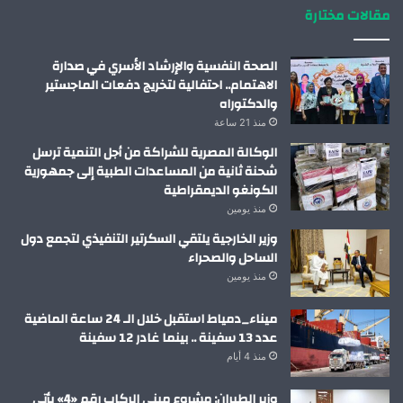
مقالات مختارة
الصحة النفسية والإرشاد الأسري في صدارة
الاهتمام.. احتفالية لتخريج دفعات الماجستير
والدكتوراه
منذ 21 ساعة
الوكالة المصرية للشراكة من أجل التنمية ترسل
شحنة ثانية من المساعدات الطبية إلى جمهورية
الكونغو الديمقراطية
منذ يومين
وزير الخارجية يلتقي السكرتير التنفيذي لتجمع دول
الساحل والصحراء
منذ يومين
ميناء_دمياط استقبل خلال الـ 24 ساعة الماضية
عدد 13 سفينة .. بينما غادر 12 سفينة
منذ 4 أيام
وزير الطيران: مشروع مبني الركاب رقم «4» يأتي