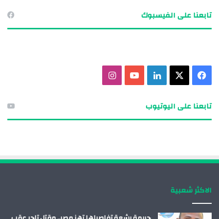
تابعنا على الفيسبوك
ف
X
ل
ي
ا
ي
ي
و
ن
تابعنا على اليوتيوب
س
ن
ت
س
ب
ك
ي
ت
و
د
و
ق
ك
إ
ب
ر
الاكثر شعبية
ن
ا
م
جريمة بشعة تفاصيلها تهز مصر.. مقتل تاجر عقب