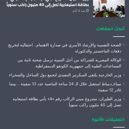
بطاقة استيعابية تصل إلى 40 مليون راكب سنوياً
منذ 4 أيام
أحدث المقالات
الصحة النفسية والإرشاد الأسري في صدارة الاهتمام.. احتفالية لتخريج
دفعات الماجستير والدكتوراه
الوكالة المصرية للشراكة من أجل التنمية ترسل شحنة ثانية من
المساعدات الطبية إلى جمهورية الكونغو الديمقراطية
وزير الخارجية يلتقي السكرتير التنفيذي لتجمع دول الساحل والصحراء
ميناء_دمياط استقبل خلال الـ 24 ساعة الماضية عدد 13 سفينة .. بينما
غادر 12 سفينة
وزير الطيران: مشروع مبني الركاب رقم «4» يأتي بطاقة استيعابية
تصل إلى 40 مليون راكب سنوياً
التعليقات الأخيرة