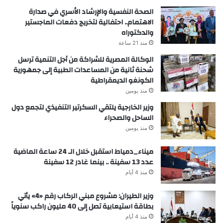
الصحة النفسية والإرشاد الأسري في صدارة
الاهتمام.. احتفالية لتخريج دفعات الماجستير
والدكتوراه
منذ 21 ساعة
الوكالة المصرية للشراكة من أجل التنمية ترسل
شحنة ثانية من المساعدات الطبية إلى جمهورية
الكونغو الديمقراطية
منذ يومين
وزير الخارجية يلتقي السكرتير التنفيذي لتجمع دول
الساحل والصحراء
منذ يومين
ميناء_دمياط استقبل خلال الـ 24 ساعة الماضية
عدد 13 سفينة .. بينما غادر 12 سفينة
منذ 4 أيام
وزير الطيران: مشروع مبني الركاب رقم «4» يأتي
بطاقة استيعابية تصل إلى 40 مليون راكب سنوياً
منذ 4 أيام