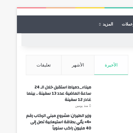
عملات
المزيد
الأخيرة
الأشهر
تعليقات
ميناء_دمياط استقبل خلال الـ 24
ساعة الماضية عدد 13 سفينة .. بينما
غادر 12 سفينة
منذ يومين
وزير الطيران: مشروع مبني الركاب رقم
«4» يأتي بطاقة استيعابية تصل إلى
40 مليون راكب سنوياً