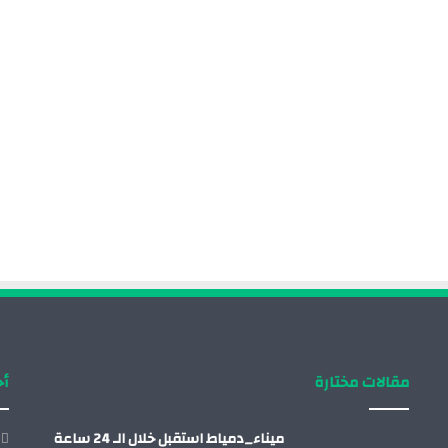
مقالات مختارة
أح
ميناء_دمياط استقبل خلال الـ 24 ساعة