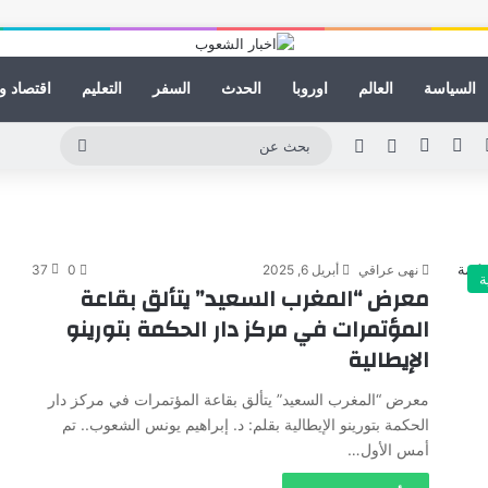
السياسة
العالم
اوروبا
الحدث
السفر
التعليم
اقتصاد و
لينكدإن
يوتيوب
انستقرام
مقال عشوائي
الوضع المظلم
بحث
عن
نهى عراقي
أبريل 6, 2025
0
37
ة
معرض “المغرب السعيد” يتألق بقاعة
المؤتمرات في مركز دار الحكمة بتورينو
الإيطالية
معرض “المغرب السعيد” يتألق بقاعة المؤتمرات في مركز دار
الحكمة بتورينو الإيطالية بقلم: د. إبراهيم يونس الشعوب.. تم
أمس الأول…