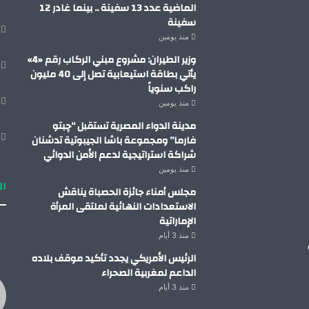
الماضية عدد 13 سفينة .. بينما غادر 12
سفينة
منذ يومين
وزير الطيران: مشروع مبني الركاب رقم «4»
يأتي بطاقة استيعابية تصل إلى 40 مليون
راكب سنوياً
منذ يومين
مدينة الدواء المصرية تستقبل “چبتو
فارما” ومجموعة باشا الجيبوتية تدشنان
شراكة استراتيجية لدعم الأمن الدوائي
منذ يومين
ال
مجلس أمناء جائزة الحصباة يناقش
الاستعدادات النهائية لملتقى المرأة
الإماراتية
منذ 3 أيام
الرئيس الأمريكي يجدد تأكيد موقف بلاده
الداعم لمغربية الصحراء
منذ 3 أيام