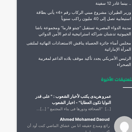
.. بينما غادر 12 سفينة
وزير الطيران: مشروع مبني الركاب رقم «4» يأتي بطاقة
استيعابية تصل إلى 40 مليون راكب سنوياً
مدينة الدواء المصرية تستقبل “چبتو فارما” ومجموعة باشا
الجيبوتية تدشنان شراكة استراتيجية لدعم الأمن الدوائي
مجلس أمناء جائزة الحصباة يناقش الاستعدادات النهائية لملتقى
المرأة الإماراتية
الرئيس الأمريكي يجدد تأكيد موقف بلاده الداعم لمغربية
الصحراء
تعليقات الأخيرة
عمرو هريدى يكتب لأخبار الشعوب : " على قدر
النوايا تكون العطايا" - اخبار الشعوب
[…] “الصحافة ودورها فى بناء المجتمع “ […]...
Ahmed Mohamed Daoud
رائع ومبدع حقيقه انا من عشاق الماضي كنت أود أن
أكون من جيل ا...