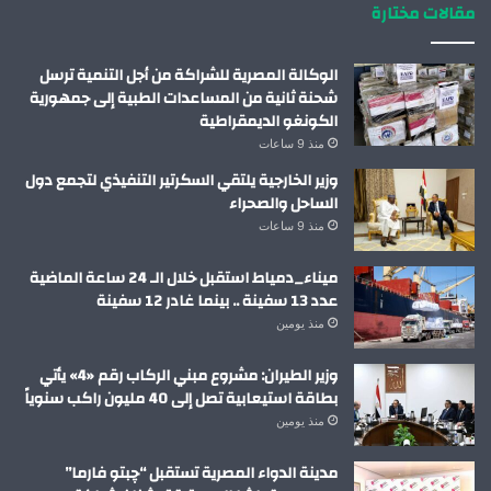
مقالات مختارة
الوكالة المصرية للشراكة من أجل التنمية ترسل
شحنة ثانية من المساعدات الطبية إلى جمهورية
الكونغو الديمقراطية
منذ 9 ساعات
وزير الخارجية يلتقي السكرتير التنفيذي لتجمع دول
الساحل والصحراء
منذ 9 ساعات
ميناء_دمياط استقبل خلال الـ 24 ساعة الماضية
عدد 13 سفينة .. بينما غادر 12 سفينة
منذ يومين
وزير الطيران: مشروع مبني الركاب رقم «4» يأتي
بطاقة استيعابية تصل إلى 40 مليون راكب سنوياً
منذ يومين
مدينة الدواء المصرية تستقبل “چبتو فارما”