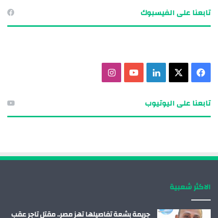
تابعنا على الفيسبوك
ف
X
ل
ي
ا
ي
ي
و
ن
تابعنا على اليوتيوب
س
ن
ت
س
ب
ك
ي
ت
و
د
و
ق
ك
إ
ب
ر
الاكثر شعبية
ن
ا
م
جريمة بشعة تفاصيلها تهز مصر.. مقتل تاجر عقب