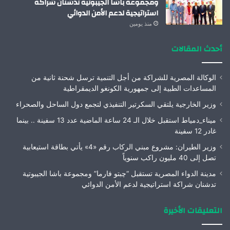
ومجموعة باشا الجيبوتية تدشنان شراكة
استراتيجية لدعم الأمن الدوائي
منذ يومين
أحدث المقالات
الوكالة المصرية للشراكة من أجل التنمية ترسل شحنة ثانية من
المساعدات الطبية إلى جمهورية الكونغو الديمقراطية
وزير الخارجية يلتقي السكرتير التنفيذي لتجمع دول الساحل والصحراء
ميناء_دمياط استقبل خلال الـ 24 ساعة الماضية عدد 13 سفينة .. بينما
غادر 12 سفينة
وزير الطيران: مشروع مبني الركاب رقم «4» يأتي بطاقة استيعابية
تصل إلى 40 مليون راكب سنوياً
مدينة الدواء المصرية تستقبل “چبتو فارما” ومجموعة باشا الجيبوتية
تدشنان شراكة استراتيجية لدعم الأمن الدوائي
التعليقات الأخيرة