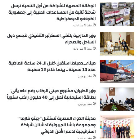
الوكالة المصرية للشراكة من أجل التنمية ترسل
شحنة ثانية من المساعدات الطبية إلى جمهورية
الكونغو الديمقراطية
منذ 9 ساعات
وزير الخارجية يلتقي السكرتير التنفيذي لتجمع دول
الساحل والصحراء
منذ 9 ساعات
ميناء_دمياط استقبل خلال الـ 24 ساعة الماضية
عدد 13 سفينة .. بينما غادر 12 سفينة
منذ يومين
وزير الطيران: مشروع مبني الركاب رقم «4» يأتي
بطاقة استيعابية تصل إلى 40 مليون راكب سنوياً
منذ يومين
مدينة الدواء المصرية تستقبل “چبتو فارما”
ومجموعة باشا الجيبوتية تدشنان شراكة
استراتيجية لدعم الأمن الدوائي
منذ يومين