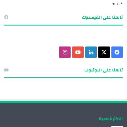
« يوليو
تابعنا على الفيسبوك
ف
X
ل
ي
ا
ي
ي
و
ن
تابعنا على اليوتيوب
س
ن
ت
س
ب
ك
ي
ت
و
د
و
ق
ك
إ
ب
ر
الاكثر شعبية
ن
ا