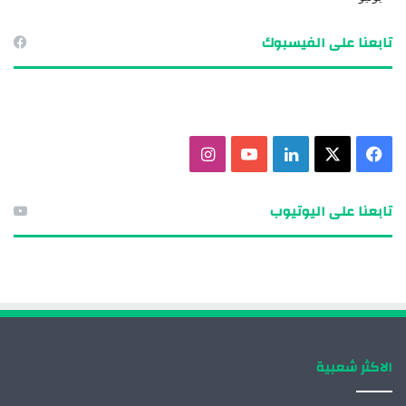
تابعنا على الفيسبوك
ف
X
ل
ي
ا
ي
ي
و
ن
تابعنا على اليوتيوب
س
ن
ت
س
ب
ك
ي
ت
و
د
و
ق
ك
إ
ب
ر
الاكثر شعبية
ن
ا