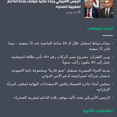
الرئيس الأمريكي يجدد تأكيد موقف بلاده الداعم
لمغربية الصحراء
منذ يومين
أحدث المقالات
ميناء_دمياط استقبل خلال الـ 24 ساعة الماضية عدد 13 سفينة .. بينما
غادر 12 سفينة
وزير الطيران: مشروع مبني الركاب رقم «4» يأتي بطاقة استيعابية
تصل إلى 40 مليون راكب سنوياً
مدينة الدواء المصرية تستقبل “چبتو فارما” ومجموعة باشا الجيبوتية
تدشنان شراكة استراتيجية لدعم الأمن الدوائي
مجلس أمناء جائزة الحصباة يناقش الاستعدادات النهائية لملتقى المرأة
الإماراتية
الرئيس الأمريكي يجدد تأكيد موقف بلاده الداعم لمغربية الصحراء
التعليقات الأخيرة