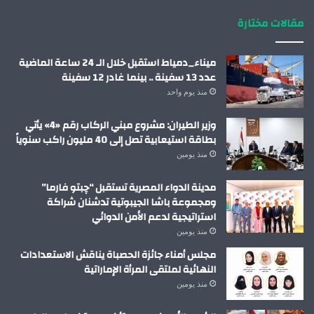
مقالات مختارة
ميناء_دمياط استقبل خلال الـ 24 ساعة الماضية
عدد 13 سفينة .. بينما غادر 12 سفينة
منذ يوم واحد
وزير الطيران: مشروع مبني الركاب رقم «4» يأتي
بطاقة استيعابية تصل إلى 40 مليون راكب سنوياً
منذ يومين
مدينة الدواء المصرية تستقبل “چبتو فارما”
ومجموعة باشا الجيبوتية تدشنان شراكة
استراتيجية لدعم الأمن الدوائي
منذ يومين
مجلس أمناء جائزة الحصباة يناقش الاستعدادات
النهائية لملتقى المرأة الإماراتية
منذ يومين