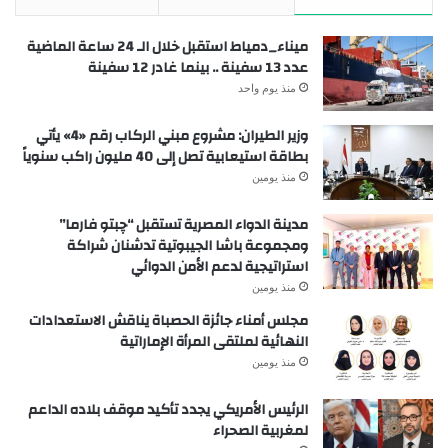
ميناء_دمياط استقبل خلال الـ 24 ساعة الماضية
عدد 13 سفينة .. بينما غادر 12 سفينة
منذ يوم واحد
وزير الطيران: مشروع مبني الركاب رقم «4» يأتي
بطاقة استيعابية تصل إلى 40 مليون راكب سنوياً
منذ يومين
مدينة الدواء المصرية تستقبل “چبتو فارما”
ومجموعة باشا الجيبوتية تدشنان شراكة
استراتيجية لدعم الأمن الدوائي
منذ يومين
مجلس أمناء جائزة الحصباة يناقش الاستعدادات
النهائية لملتقى المرأة الإماراتية
منذ يومين
الرئيس الأمريكي يجدد تأكيد موقف بلاده الداعم
لمغربية الصحراء