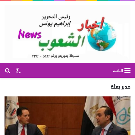
بح
الوضع ا
القائمة
مدير بعثة