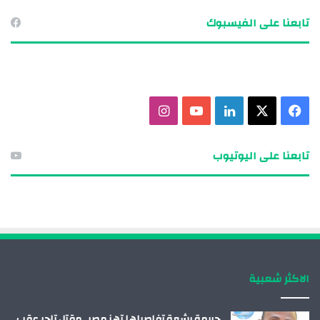
تابعنا على الفيسبوك
ف
X
ل
ي
ا
ي
ي
و
ن
تابعنا على اليوتيوب
س
ن
ت
س
ب
ك
ي
ت
و
د
و
ق
ك
إ
ب
ر
الاكثر شعبية
ن
ا
م
جريمة بشعة تفاصيلها تهز مصر.. مقتل تاجر عقب