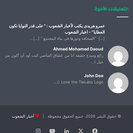
التعليقات الأخيرة
عمرو هريدى يكتب لأخبار الشعوب : " على قدر النوايا تكون
العطايا" - اخبار الشعوب
[…] “الصحافة ودورها فى بناء المجتمع “ […]...
Ahmed Mohamed Daoud
رائع ومبدع حقيقه انا من عشاق الماضي كنت أود أن أكون من
جيل ا...
John Doe
Love the TieLabs Logo :)...
© حقوق النشر 2026، جميع الحقوق محفوظة |
أخبار الشعوب
فيسبوك
X
لينكدإن
يوتيوب
انستقرام