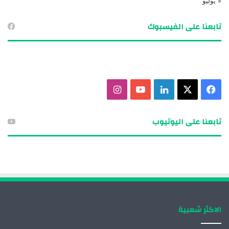
« يوليو
تابعنا على الفيسبوك
ف
X
ل
ي
ا
ي
ي
و
ن
تابعنا على اليوتيوب
س
ن
ت
س
ب
ك
ي
ت
و
د
و
ق
ك
إ
ب
ر
الاكثر شعبية
ن
ا