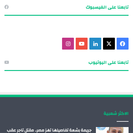
تابعنا على الفيسبوك
ف
X
ل
ي
ا
ي
ي
و
ن
تابعنا على اليوتيوب
س
ن
ت
س
ب
ك
ي
ت
و
د
و
ق
ك
إ
ب
ر
الاكثر شعبية
ن
ا
م
جريمة بشعة تفاصيلها تهز مصر.. مقتل تاجر عقب