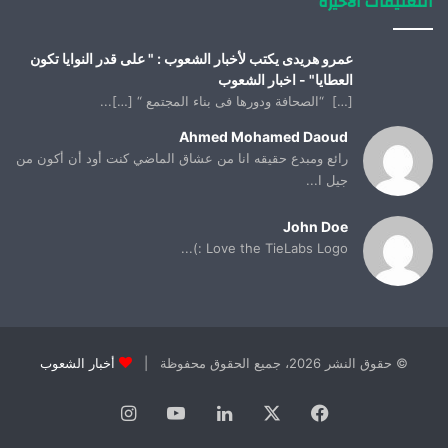
التعليقات الأخيرة
عمرو هريدى يكتب لأخبار الشعوب : " على قدر النوايا تكون
العطايا" - اخبار الشعوب
[…] “الصحافة ودورها فى بناء المجتمع “ […]...
Ahmed Mohamed Daoud
رائع ومبدع حقيقه انا من عشاق الماضي كنت أود أن أكون من
جيل ا...
John Doe
Love the TieLabs Logo :)...
© حقوق النشر 2026، جميع الحقوق محفوظة |
أخبار الشعوب
فيسبوك
X
لينكدإن
يوتيوب
انستقرام