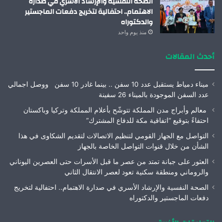
الصحة النفسية والإرشاد الأسري في صدارة
الاهتمام.. احتفالية لتخريج دفعات الماجستير
والدكتوراه
منذ يوم واحد
أحدث المقالات
ميناء دمياط يستقبل عدد 10 سفن .. بينما غادر 10 سفن ووصل اجمالي
عدد السفن الموجودة بالميناء 26 سفينة
معالم وأبراج مدن المملكة تتوشّح بأعلام المملكة وتركيا وباكستان
احتفاءً بتوقيع “اتفاقية مكة للدفاع المشترك”
التواصل مع الجهاز القومي لتنظيم الاتصالات لتقديم الشكاوى في هذا
الشأن من خلال قنوات التواصل الخاصة بالجهاز
العثور على جبانة تمتد من عصر ما قبل الأسرات حتى العصرين اليوناني
والروماني ومنطقة سكنية تعود لعصر الانتقال الثاني
الصحة النفسية والإرشاد الأسري في صدارة الاهتمام.. احتفالية لتخريج
دفعات الماجستير والدكتوراه