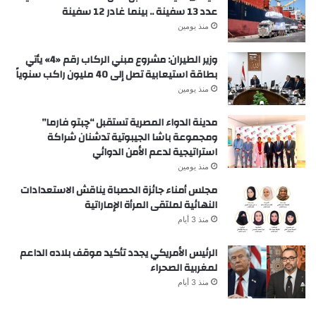
عدد 13 سفينة .. بينما غادر 12 سفينة
منذ يومين
وزير الطيران: مشروع مبني الركاب رقم «4» يأتي
بطاقة استيعابية تصل إلى 40 مليون راكب سنوياً
منذ يومين
مدينة الدواء المصرية تستقبل “چبتو فارما”
ومجموعة باشا الجيبوتية تدشنان شراكة
استراتيجية لدعم الأمن الدوائي
منذ يومين
مجلس أمناء جائزة الحصباة يناقش الاستعدادات
النهائية لملتقى المرأة الإماراتية
منذ 3 أيام
الرئيس الأمريكي يجدد تأكيد موقف بلاده الداعم
لمغربية الصحراء
منذ 3 أيام