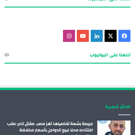
ف
X
ل
ي
ا
ي
ي
و
ن
تابعنا على اليوتيوب
س
ن
ت
س
ب
ك
ي
ت
و
د
و
ق
ك
إ
ب
ر
الاكثر شعبية
ن
ا
م
جريمة بشعة تفاصيلها تهز مصر.. مقتل تاجر عقب
افتتاحه محلا لبيع الدواجن بأسعار مخفضة