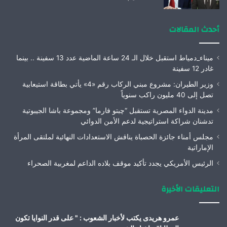
أحدث المقالات
ميناء_دمياط استقبل خلال الـ 24 ساعة الماضية عدد 13 سفينة .. بينما
غادر 12 سفينة
وزير الطيران: مشروع مبني الركاب رقم «4» يأتي بطاقة استيعابية
تصل إلى 40 مليون راكب سنوياً
مدينة الدواء المصرية تستقبل “چبتو فارما” ومجموعة باشا الجيبوتية
تدشنان شراكة استراتيجية لدعم الأمن الدوائي
مجلس أمناء جائزة الحصباة يناقش الاستعدادات النهائية لملتقى المرأة
الإماراتية
الرئيس الأمريكي يجدد تأكيد موقف بلاده الداعم لمغربية الصحراء
التعليقات الأخيرة
عمرو هريدى يكتب لأخبار الشعوب : " على قدر النوايا تكون