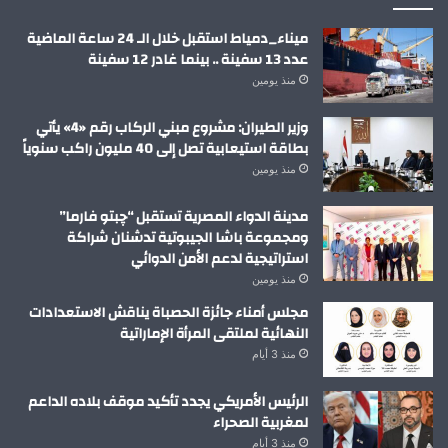
ميناء_دمياط استقبل خلال الـ 24 ساعة الماضية
عدد 13 سفينة .. بينما غادر 12 سفينة
منذ يومين
وزير الطيران: مشروع مبني الركاب رقم «4» يأتي
بطاقة استيعابية تصل إلى 40 مليون راكب سنوياً
منذ يومين
مدينة الدواء المصرية تستقبل “چبتو فارما”
ومجموعة باشا الجيبوتية تدشنان شراكة
استراتيجية لدعم الأمن الدوائي
منذ يومين
مجلس أمناء جائزة الحصباة يناقش الاستعدادات
النهائية لملتقى المرأة الإماراتية
منذ 3 أيام
الرئيس الأمريكي يجدد تأكيد موقف بلاده الداعم
لمغربية الصحراء
منذ 3 أيام