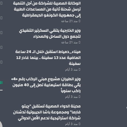
الوكالة المصرية للشراكة من أجل التنمية
ترسل شحنة ثانية من المساعدات الطبية
إلى جمهورية الكونغو الديمقراطية
منذ 21 ساعة
وزير الخارجية يلتقي السكرتير التنفيذي
لتجمع دول الساحل والصحراء
منذ 21 ساعة
ميناء_دمياط استقبل خلال الـ 24 ساعة
الماضية عدد 13 سفينة .. بينما غادر 12
سفينة
منذ 3 أيام
وزير الطيران: مشروع مبني الركاب رقم «4»
ال
يأتي بطاقة استيعابية تصل إلى 40 مليون
راكب سنوياً
منذ 3 أيام
مدينة الدواء المصرية تستقبل “چبتو
فارما” ومجموعة باشا الجيبوتية تدشنان
شراكة استراتيجية لدعم الأمن الدوائي
منذ 3 أيام