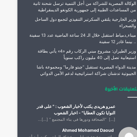
الوكالة المصرية للشراكة من أجل التنمية ترسل شحنة ثانية
من المساعدات الطبية إلى جمهورية الكونغو الديمقراطية
وزير الخارجية يلتقي السكرتير التنفيذي لتجمع دول الساحل
والصحراء
ميناء_دمياط استقبل خلال الـ 24 ساعة الماضية عدد 13 سفينة
.. بينما غادر 12 سفينة
وزير الطيران: مشروع مبني الركاب رقم «4» يأتي بطاقة
استيعابية تصل إلى 40 مليون راكب سنوياً
مدينة الدواء المصرية تستقبل “چبتو فارما” ومجموعة باشا
الجيبوتية تدشنان شراكة استراتيجية لدعم الأمن الدوائي
تعليقات الأخيرة
عمرو هريدى يكتب لأخبار الشعوب : " على قدر
النوايا تكون العطايا" - اخبار الشعوب
[…] “الصحافة ودورها فى بناء المجتمع “ […]...
Ahmed Mohamed Daoud
رائع ومبدع حقيقه انا من عشاق الماضي كنت أود أن