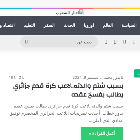
السياسة
العالم
اوروبا
الحدث
السفر
التعليم
اقتصاد و
ينكدإن
يوتيوب
انستقرام
مقال عشوائي
الوضع المظلم
بحث
عن
ة
بدور محمد
ديسمبر 9, 2024
0
19
بسبب شتم والدته..لاعب كرة قدم جزائري
يطالب بفسخ عقده
بسبب شتم والدته..لاعب كرة قدم جزائري يطالب بفسخ عقده
بدور خطاب أحدثت تصريحات اللاعب الجزائري المخضرم توفيق
عدادي الذي أعلن…
أكمل القراءة »