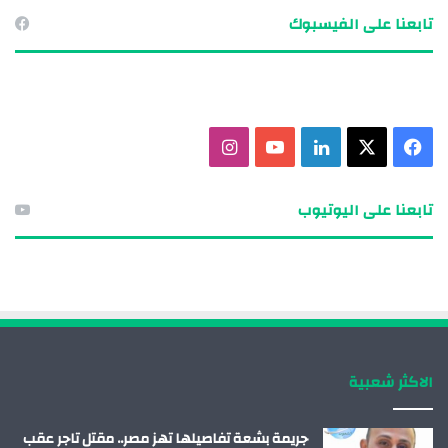
تابعنا على الفيسبوك
ف
X
ل
ي
ا
ي
ي
و
ن
تابعنا على اليوتيوب
س
ن
ت
س
ب
ك
ي
ت
و
د
و
ق
ك
إ
ب
ر
الاكثر شعبية
ن
ا
م
جريمة بشعة تفاصيلها تهز مصر.. مقتل تاجر عقب