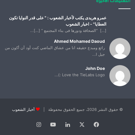
التعليقات الأخيرة
عمرو هريدى يكتب لأخبار الشعوب : " على قدر النوايا تكون
العطايا" - اخبار الشعوب
[…] “الصحافة ودورها فى بناء المجتمع “ […]...
Ahmed Mohamed Daoud
رائع ومبدع حقيقه انا من عشاق الماضي كنت أود أن أكون من
جيل ا...
John Doe
Love the TieLabs Logo :)...
© حقوق النشر 2026، جميع الحقوق محفوظة |
أخبار الشعوب
فيسبوك
X
لينكدإن
يوتيوب
انستقرام