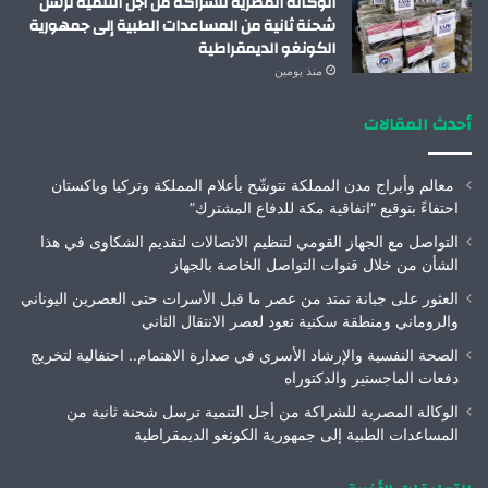
الوكالة المصرية للشراكة من أجل التنمية ترسل
شحنة ثانية من المساعدات الطبية إلى جمهورية
الكونغو الديمقراطية
منذ يومين
أحدث المقالات
معالم وأبراج مدن المملكة تتوشّح بأعلام المملكة وتركيا وباكستان
احتفاءً بتوقيع “اتفاقية مكة للدفاع المشترك”
التواصل مع الجهاز القومي لتنظيم الاتصالات لتقديم الشكاوى في هذا
الشأن من خلال قنوات التواصل الخاصة بالجهاز
العثور على جبانة تمتد من عصر ما قبل الأسرات حتى العصرين اليوناني
والروماني ومنطقة سكنية تعود لعصر الانتقال الثاني
الصحة النفسية والإرشاد الأسري في صدارة الاهتمام.. احتفالية لتخريج
دفعات الماجستير والدكتوراه
الوكالة المصرية للشراكة من أجل التنمية ترسل شحنة ثانية من
المساعدات الطبية إلى جمهورية الكونغو الديمقراطية