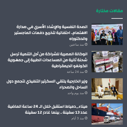
مقالات مختارة
الصحة النفسية والإرشاد الأسري في صدارة
الاهتمام.. احتفالية لتخريج دفعات الماجستير
والدكتوراه
منذ ساعتين
الوكالة المصرية للشراكة من أجل التنمية ترسل
شحنة ثانية من المساعدات الطبية إلى جمهورية
الكونغو الديمقراطية
منذ 24 ساعة
وزير الخارجية يلتقي السكرتير التنفيذي لتجمع دول
الساحل والصحراء
منذ يوم واحد
ميناء_دمياط استقبل خلال الـ 24 ساعة الماضية
عدد 13 سفينة .. بينما غادر 12 سفينة
منذ 3 أيام