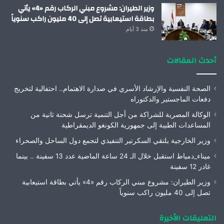
وزير الطيران: مشروع مبني الركاب رقم «4» يأتي
بطاقة استيعابية تصل إلى 40 مليون راكب سنوياً
منذ 3 أيام
أحدث المقالات
الصحة النفسية والإرشاد الأسري في صدارة الاهتمام.. احتفالية لتخريج
دفعات الماجستير والدكتوراه
الوكالة المصرية للشراكة من أجل التنمية ترسل شحنة ثانية من
المساعدات الطبية إلى جمهورية الكونغو الديمقراطية
وزير الخارجية يلتقي السكرتير التنفيذي لتجمع دول الساحل والصحراء
ميناء_دمياط استقبل خلال الـ 24 ساعة الماضية عدد 13 سفينة .. بينما
غادر 12 سفينة
وزير الطيران: مشروع مبني الركاب رقم «4» يأتي بطاقة استيعابية
تصل إلى 40 مليون راكب سنوياً
التعليقات الأخيرة