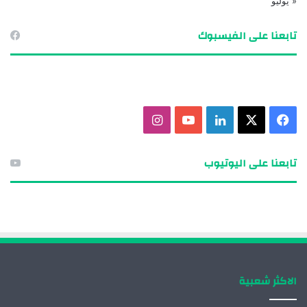
« يوليو
تابعنا على الفيسبوك
ف
X
ل
ي
ا
ي
ي
و
ن
تابعنا على اليوتيوب
س
ن
ت
س
ب
ك
ي
ت
و
د
و
ق
ك
إ
ب
ر
الاكثر شعبية
ن
ا