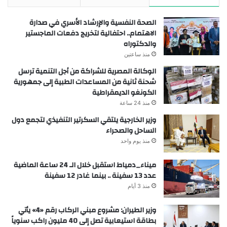
الصحة النفسية والإرشاد الأسري في صدارة
الاهتمام.. احتفالية لتخريج دفعات الماجستير
والدكتوراه
منذ ساعتين
الوكالة المصرية للشراكة من أجل التنمية ترسل
شحنة ثانية من المساعدات الطبية إلى جمهورية
الكونغو الديمقراطية
منذ 24 ساعة
وزير الخارجية يلتقي السكرتير التنفيذي لتجمع دول
الساحل والصحراء
منذ يوم واحد
ميناء_دمياط استقبل خلال الـ 24 ساعة الماضية
عدد 13 سفينة .. بينما غادر 12 سفينة
منذ 3 أيام
وزير الطيران: مشروع مبني الركاب رقم «4» يأتي
بطاقة استيعابية تصل إلى 40 مليون راكب سنوياً