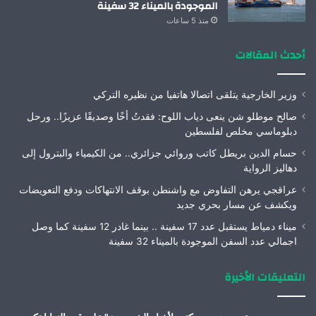
الموجودة بالميناء 32 سفينة
منذ 5 ساعات
أحدث المقالات
وزير الخارجية يتلقى اتصالا هاتفيا من نظيره التركي
صالح موطلو شن ينعى دياب اللوح: فقدتُ أخًا وصديقًا عزيزًا.. ورحل
دبلوماسي مخلص لفلسطين
حسام الدين بريطل كاتب وروائي جزائري.. من الكيمياء والبترول إلى
دهاليز الرواية
عراقجي يرهن التفاوض مع واشنطن بوقف الانتهاكات ودفع التعويضات
ويكشف عن مسار بحري جديد
ميناء دمياط يستقبل عدد 17 سفينة .. بينما غادر 12 سفينة كما وصل
اجمالي عدد السفن الموجودة بالميناء 32 سفينة
التعليقات الأخيرة