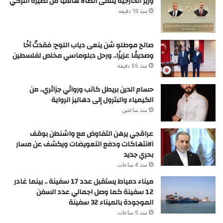
وزير الخارجية يتلقى اتصالا هاتفيا من نظيره التركي
منذ 19 دقيقة
صالح موطلو شن ينعى دياب اللوح: فقدتُ أخًا
وصديقًا عزيزًا.. ورحل دبلوماسي مخلص لفلسطين
منذ 55 دقيقة
حسام الدين بريطل كاتب وروائي جزائري.. من
الكيمياء والبترول إلى دهاليز الرواية
منذ ساعتين
عراقجي يرهن التفاوض مع واشنطن بوقف
الانتهاكات ودفع التعويضات ويكشف عن مسار
بحري جديد
منذ 4 ساعات
ميناء دمياط يستقبل عدد 17 سفينة .. بينما غادر
12 سفينة كما وصل اجمالي عدد السفن
الموجودة بالميناء 32 سفينة
منذ 5 ساعات