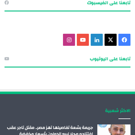
تابعنا على الفيسبوك
ف
X
ل
ي
ا
ي
ي
و
ن
تابعنا على اليوتيوب
س
ن
ت
س
ب
ك
ي
ت
و
د
و
ق
ك
إ
ب
ر
الاكثر شعبية
ن
ا
م
جريمة بشعة تفاصيلها تهز مصر.. مقتل تاجر عقب
افتتاحه محلا لبيع الدواجن بأسعار مخفضة