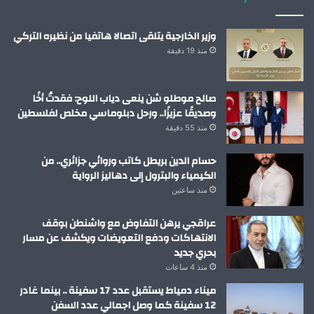
وزير الخارجية يتلقى اتصالا هاتفيا من نظيره التركي
منذ 19 دقيقة
صالح موطلو شن ينعى دياب اللوح: فقدتُ أخًا
وصديقًا عزيزًا.. ورحل دبلوماسي مخلص لفلسطين
منذ 55 دقيقة
حسام الدين بريطل كاتب وروائي جزائري.. من
الكيمياء والبترول إلى دهاليز الرواية
منذ ساعتين
عراقجي يرهن التفاوض مع واشنطن بوقف
الانتهاكات ودفع التعويضات ويكشف عن مسار
بحري جديد
منذ 4 ساعات
ميناء دمياط يستقبل عدد 17 سفينة .. بينما غادر
12 سفينة كما وصل اجمالي عدد السفن