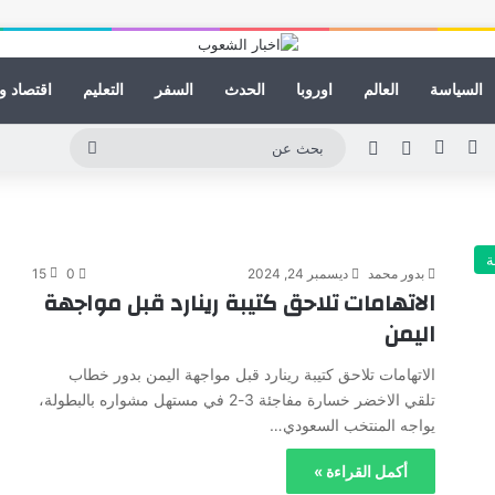
السياسة
العالم
اوروبا
الحدث
السفر
التعليم
اقتصاد و
ينكدإن
يوتيوب
انستقرام
مقال عشوائي
الوضع المظلم
بحث
عن
ة
بدور محمد
ديسمبر 24, 2024
0
15
الاتهامات تلاحق كتيبة رينارد قبل مواجهة
اليمن
الاتهامات تلاحق كتيبة رينارد قبل مواجهة اليمن بدور خطاب
تلقي الاخضر خسارة مفاجئة 3-2 في مستهل مشواره بالبطولة،
يواجه المنتخب السعودي…
أكمل القراءة »