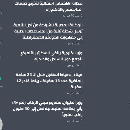
صدارة الاهتمام.. احتفالية لتخريج دفعات
الماجستير والدكتوراه
منذ 16 ساعة
الوكالة المصرية للشراكة من أجل التنمية
ترسل شحنة ثانية من المساعدات الطبية
إلى جمهورية الكونغو الديمقراطية
منذ يومين
وزير الخارجية يلتقي السكرتير التنفيذي
لتجمع دول الساحل والصحراء
منذ يومين
ميناء_دمياط استقبل خلال الـ 24 ساعة
ال
الماضية عدد 13 سفينة .. بينما غادر 12
سفينة
منذ 3 أيام
وزير الطيران: مشروع مبني الركاب رقم «4»
يأتي بطاقة استيعابية تصل إلى 40 مليون
راكب سنوياً
منذ 4 أيام