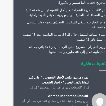
لتخريج دفعات الماجستير والدكتوراه
الوكالة المصرية للشراكة من أجل التنمية ترسل شحنة ثانية
من المساعدات الطبية إلى جمهورية الكونغو الديمقراطية
وزير الخارجية يلتقي السكرتير التنفيذي لتجمع دول الساحل
والصحراء
ميناء_دمياط استقبل خلال الـ 24 ساعة الماضية عدد 13 سفينة
.. بينما غادر 12 سفينة
وزير الطيران: مشروع مبني الركاب رقم «4» يأتي بطاقة
استيعابية تصل إلى 40 مليون راكب سنوياً
تعليقات الأخيرة
عمرو هريدى يكتب لأخبار الشعوب : " على قدر
النوايا تكون العطايا" - اخبار الشعوب
[…] “الصحافة ودورها فى بناء المجتمع “ […]...
Ahmed Mohamed Daoud
رائع ومبدع حقيقه انا من عشاق الماضي كنت أود أن
أكون من جيل ا...