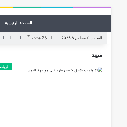
الصفحة الرئيسية
℃
28
X
فيسبوك
ل
السبت, أغسطس 8 2026
Rome
كتيبة
الرياض