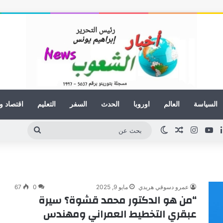
السياسة
العالم
اوروبا
الحدث
السفر
التعليم
اقتصاد و
لينكدإن
يوتيوب
انستقرام
مقال عشوائي
الوضع المظلم
بحث
عن
عمرو دسوقي هريدي
مايو 9, 2025
0
67
“من هو الدكتور محمد قشوة؟ سيرة
عبقري التخطيط العمراني ومهندس