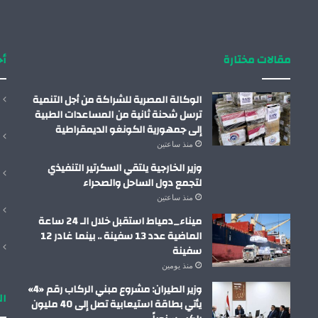
مقالات مختارة
أح
الوكالة المصرية للشراكة من أجل التنمية
ترسل شحنة ثانية من المساعدات الطبية
إلى جمهورية الكونغو الديمقراطية
منذ ساعتين
وزير الخارجية يلتقي السكرتير التنفيذي
لتجمع دول الساحل والصحراء
منذ ساعتين
ميناء_دمياط استقبل خلال الـ 24 ساعة
الماضية عدد 13 سفينة .. بينما غادر 12
سفينة
منذ يومين
وزير الطيران: مشروع مبني الركاب رقم «4»
ال
يأتي بطاقة استيعابية تصل إلى 40 مليون