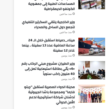
المساعدات الطبية إلى جمهورية
الكونغو الديمقراطية
منذ ساعتين
وزير الخارجية يلتقي السكرتير التنفيذي
لتجمع دول الساحل والصحراء
منذ ساعتين
ميناء_دمياط استقبل خلال الـ 24
ساعة الماضية عدد 13 سفينة .. بينما
غادر 12 سفينة
منذ يومين
وزير الطيران: مشروع مبني الركاب رقم
«4» يأتي بطاقة استيعابية تصل إلى
40 مليون راكب سنوياً
منذ يومين
مدينة الدواء المصرية تستقبل “چبتو
فارما” ومجموعة باشا الجيبوتية
تدشنان شراكة استراتيجية لدعم
الأمن الدوائي
منذ يومين