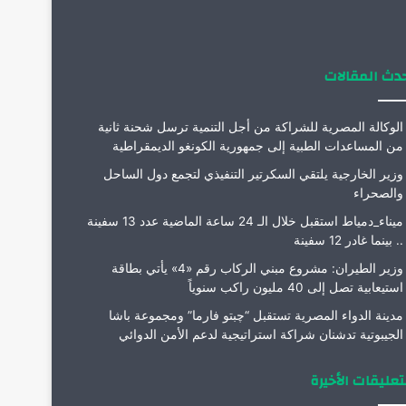
م
دث المقالات
الوكالة المصرية للشراكة من أجل التنمية ترسل شحنة ثانية
من المساعدات الطبية إلى جمهورية الكونغو الديمقراطية
وزير الخارجية يلتقي السكرتير التنفيذي لتجمع دول الساحل
والصحراء
ميناء_دمياط استقبل خلال الـ 24 ساعة الماضية عدد 13 سفينة
.. بينما غادر 12 سفينة
وزير الطيران: مشروع مبني الركاب رقم «4» يأتي بطاقة
استيعابية تصل إلى 40 مليون راكب سنوياً
مدينة الدواء المصرية تستقبل “چبتو فارما” ومجموعة باشا
الجيبوتية تدشنان شراكة استراتيجية لدعم الأمن الدوائي
تعليقات الأخيرة