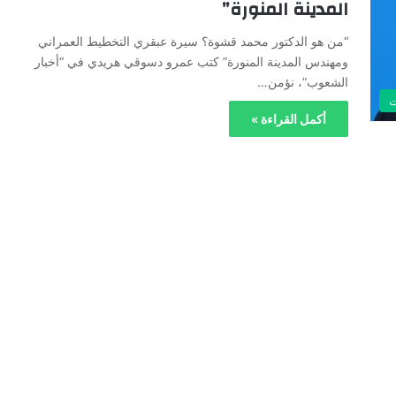
المدينة المنورة”
“من هو الدكتور محمد قشوة؟ سيرة عبقري التخطيط العمراني
ومهندس المدينة المنورة” كتب عمرو دسوقي هريدي في “أخبار
الشعوب”، نؤمن…
ت
أكمل القراءة »