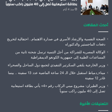
بطاقة استيعابية تصل إلى 40 مليون راكب سنوياً
منذ 4 أيام
أحدث المقالات
الصحة النفسية والإرشاد الأسري في صدارة الاهتمام.. احتفالية لتخريج
دفعات الماجستير والدكتوراه
الوكالة المصرية للشراكة من أجل التنمية ترسل شحنة ثانية من
المساعدات الطبية إلى جمهورية الكونغو الديمقراطية
وزير الخارجية يلتقي السكرتير التنفيذي لتجمع دول الساحل والصحراء
ميناء_دمياط استقبل خلال الـ 24 ساعة الماضية عدد 13 سفينة .. بينما
غادر 12 سفينة
وزير الطيران: مشروع مبني الركاب رقم «4» يأتي بطاقة استيعابية
تصل إلى 40 مليون راكب سنوياً
التعليقات الأخيرة