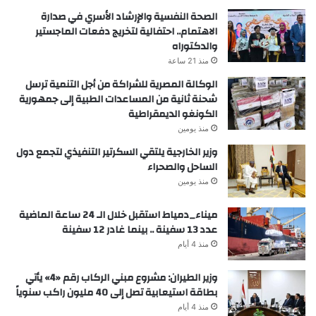
الصحة النفسية والإرشاد الأسري في صدارة
الاهتمام.. احتفالية لتخريج دفعات الماجستير
والدكتوراه
منذ 21 ساعة
الوكالة المصرية للشراكة من أجل التنمية ترسل
شحنة ثانية من المساعدات الطبية إلى جمهورية
الكونغو الديمقراطية
منذ يومين
وزير الخارجية يلتقي السكرتير التنفيذي لتجمع دول
الساحل والصحراء
منذ يومين
ميناء_دمياط استقبل خلال الـ 24 ساعة الماضية
عدد 13 سفينة .. بينما غادر 12 سفينة
منذ 4 أيام
وزير الطيران: مشروع مبني الركاب رقم «4» يأتي
بطاقة استيعابية تصل إلى 40 مليون راكب سنوياً
منذ 4 أيام