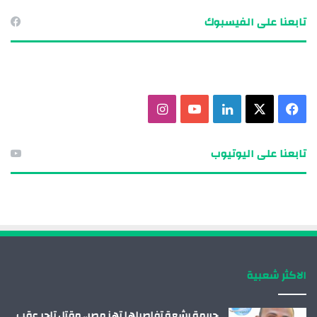
تابعنا على الفيسبوك
ف
X
ل
ي
ا
ي
ي
و
ن
تابعنا على اليوتيوب
س
ن
ت
س
ب
ك
ي
ت
و
د
و
ق
ك
إ
ب
ر
الاكثر شعبية
ن
ا
م
جريمة بشعة تفاصيلها تهز مصر.. مقتل تاجر عقب