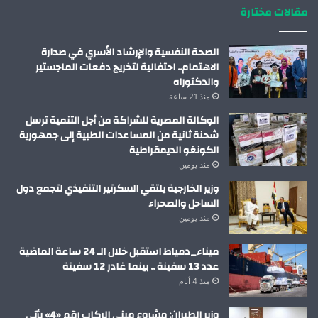
مقالات مختارة
الصحة النفسية والإرشاد الأسري في صدارة
الاهتمام.. احتفالية لتخريج دفعات الماجستير
والدكتوراه
منذ 21 ساعة
الوكالة المصرية للشراكة من أجل التنمية ترسل
شحنة ثانية من المساعدات الطبية إلى جمهورية
الكونغو الديمقراطية
منذ يومين
وزير الخارجية يلتقي السكرتير التنفيذي لتجمع دول
الساحل والصحراء
منذ يومين
ميناء_دمياط استقبل خلال الـ 24 ساعة الماضية
عدد 13 سفينة .. بينما غادر 12 سفينة
منذ 4 أيام
وزير الطيران: مشروع مبني الركاب رقم «4» يأتي