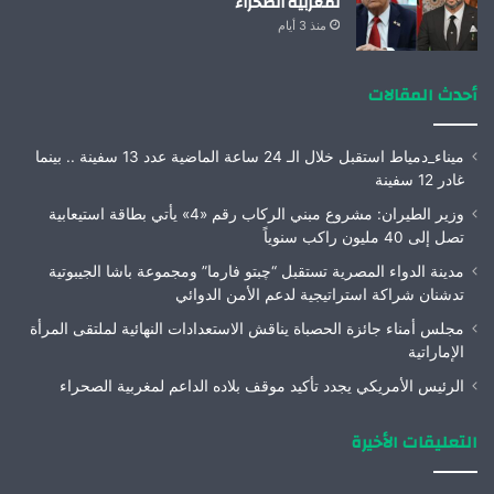
لمغربية الصحراء
منذ 3 أيام
أحدث المقالات
ميناء_دمياط استقبل خلال الـ 24 ساعة الماضية عدد 13 سفينة .. بينما
غادر 12 سفينة
وزير الطيران: مشروع مبني الركاب رقم «4» يأتي بطاقة استيعابية
تصل إلى 40 مليون راكب سنوياً
مدينة الدواء المصرية تستقبل “چبتو فارما” ومجموعة باشا الجيبوتية
تدشنان شراكة استراتيجية لدعم الأمن الدوائي
مجلس أمناء جائزة الحصباة يناقش الاستعدادات النهائية لملتقى المرأة
الإماراتية
الرئيس الأمريكي يجدد تأكيد موقف بلاده الداعم لمغربية الصحراء
التعليقات الأخيرة