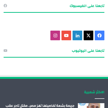
تابعنا على الفيسبوك
ف
X
ل
ي
ا
ي
ي
و
ن
تابعنا على اليوتيوب
س
ن
ت
س
ب
ك
ي
ت
و
د
و
ق
ك
إ
ب
ر
الاكثر شعبية
ن
ا
م
جريمة بشعة تفاصيلها تهز مصر.. مقتل تاجر عقب