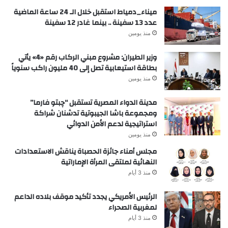
ميناء_دمياط استقبل خلال الـ 24 ساعة الماضية
عدد 13 سفينة .. بينما غادر 12 سفينة
منذ يومين
وزير الطيران: مشروع مبني الركاب رقم «4» يأتي
بطاقة استيعابية تصل إلى 40 مليون راكب سنوياً
منذ يومين
مدينة الدواء المصرية تستقبل “چبتو فارما”
ومجموعة باشا الجيبوتية تدشنان شراكة
استراتيجية لدعم الأمن الدوائي
منذ يومين
مجلس أمناء جائزة الحصباة يناقش الاستعدادات
النهائية لملتقى المرأة الإماراتية
منذ 3 أيام
الرئيس الأمريكي يجدد تأكيد موقف بلاده الداعم
لمغربية الصحراء
منذ 3 أيام