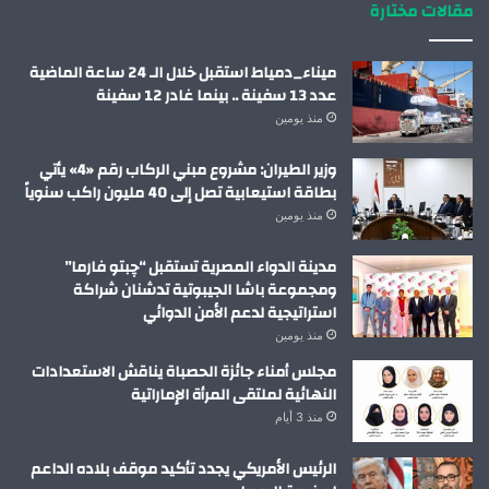
مقالات مختارة
ميناء_دمياط استقبل خلال الـ 24 ساعة الماضية
عدد 13 سفينة .. بينما غادر 12 سفينة
منذ يومين
وزير الطيران: مشروع مبني الركاب رقم «4» يأتي
بطاقة استيعابية تصل إلى 40 مليون راكب سنوياً
منذ يومين
مدينة الدواء المصرية تستقبل “چبتو فارما”
ومجموعة باشا الجيبوتية تدشنان شراكة
استراتيجية لدعم الأمن الدوائي
منذ يومين
مجلس أمناء جائزة الحصباة يناقش الاستعدادات
النهائية لملتقى المرأة الإماراتية
منذ 3 أيام
الرئيس الأمريكي يجدد تأكيد موقف بلاده الداعم