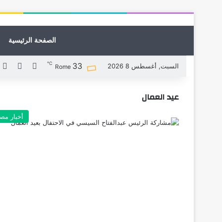
الصفحة الرئيسية
℃
33
X
فيسبوك
ل
السبت, أغسطس 8 2026
Rome
عيد العمال
أخبار مص