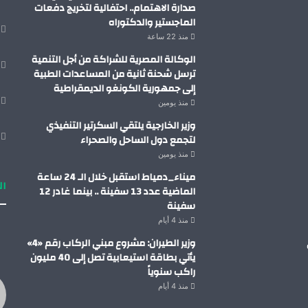
صدارة الاهتمام.. احتفالية لتخريج دفعات
الماجستير والدكتوراه
منذ 22 ساعة
الوكالة المصرية للشراكة من أجل التنمية
ترسل شحنة ثانية من المساعدات الطبية
إلى جمهورية الكونغو الديمقراطية
منذ يومين
وزير الخارجية يلتقي السكرتير التنفيذي
لتجمع دول الساحل والصحراء
منذ يومين
ميناء_دمياط استقبل خلال الـ 24 ساعة
ال
الماضية عدد 13 سفينة .. بينما غادر 12
سفينة
منذ 4 أيام
وزير الطيران: مشروع مبني الركاب رقم «4»
يأتي بطاقة استيعابية تصل إلى 40 مليون
راكب سنوياً
منذ 4 أيام