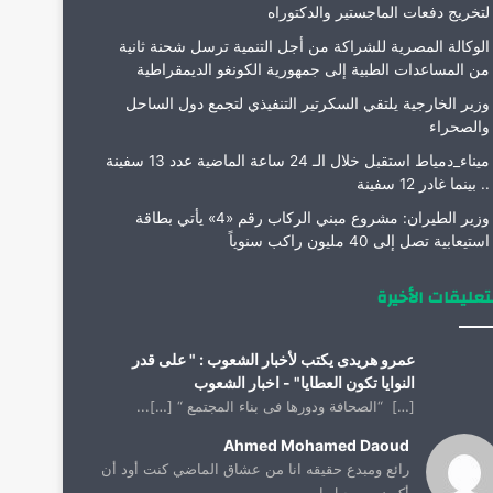
لتخريج دفعات الماجستير والدكتوراه
الوكالة المصرية للشراكة من أجل التنمية ترسل شحنة ثانية
من المساعدات الطبية إلى جمهورية الكونغو الديمقراطية
وزير الخارجية يلتقي السكرتير التنفيذي لتجمع دول الساحل
والصحراء
ميناء_دمياط استقبل خلال الـ 24 ساعة الماضية عدد 13 سفينة
.. بينما غادر 12 سفينة
وزير الطيران: مشروع مبني الركاب رقم «4» يأتي بطاقة
استيعابية تصل إلى 40 مليون راكب سنوياً
تعليقات الأخيرة
عمرو هريدى يكتب لأخبار الشعوب : " على قدر
النوايا تكون العطايا" - اخبار الشعوب
[…] “الصحافة ودورها فى بناء المجتمع “ […]...
Ahmed Mohamed Daoud
رائع ومبدع حقيقه انا من عشاق الماضي كنت أود أن
أكون من جيل ا...