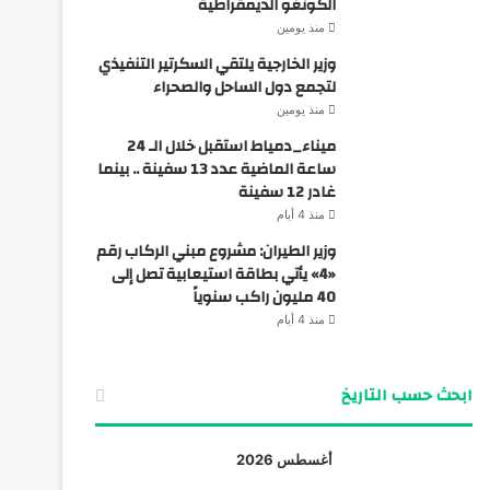
الكونغو الديمقراطية
منذ يومين
وزير الخارجية يلتقي السكرتير التنفيذي
لتجمع دول الساحل والصحراء
منذ يومين
ميناء_دمياط استقبل خلال الـ 24
ساعة الماضية عدد 13 سفينة .. بينما
غادر 12 سفينة
منذ 4 أيام
وزير الطيران: مشروع مبني الركاب رقم
«4» يأتي بطاقة استيعابية تصل إلى
40 مليون راكب سنوياً
منذ 4 أيام
ابحث حسب التاريخ
أغسطس 2026