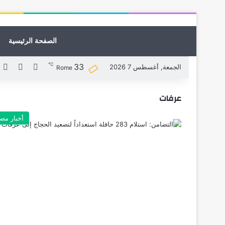
الصفحة الرئيسية
℃
33
X
فيسبوك
ل
الجمعة, أغسطس 7 2026
Rome
عرفات
أخبار مص