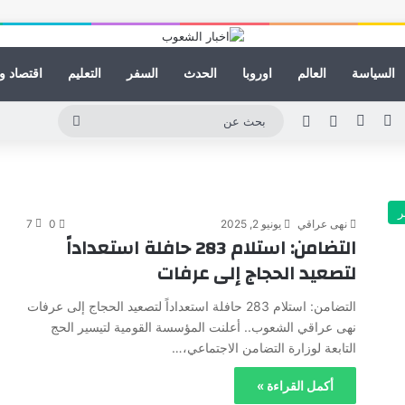
السياسة
العالم
اوروبا
الحدث
السفر
التعليم
اقتصاد و
ينكدإن
يوتيوب
انستقرام
مقال عشوائي
الوضع المظلم
بحث
عن
ر
نهى عراقي
يونيو 2, 2025
0
7
التضامن: استلام 283 حافلة استعداداً
لتصعيد الحجاج إلى عرفات
التضامن: استلام 283 حافلة استعداداً لتصعيد الحجاج إلى عرفات
نهى عراقي الشعوب.. أعلنت المؤسسة القومية لتيسير الحج
التابعة لوزارة التضامن الاجتماعي،…
أكمل القراءة »