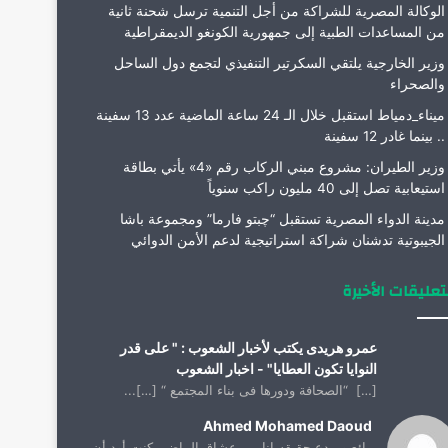
الوكالة المصرية للشراكة من أجل التنمية ترسل شحنة ثانية
من المساعدات الطبية إلى جمهورية الكونغو الديمقراطية
وزير الخارجية يلتقي السكرتير التنفيذي لتجمع دول الساحل
والصحراء
ميناء_دمياط استقبل خلال الـ 24 ساعة الماضية عدد 13 سفينة
.. بينما غادر 12 سفينة
وزير الطيران: مشروع مبني الركاب رقم «4» يأتي بطاقة
استيعابية تصل إلى 40 مليون راكب سنوياً
مدينة الدواء المصرية تستقبل “چبتو فارما” ومجموعة باشا
الجيبوتية تدشنان شراكة استراتيجية لدعم الأمن الدوائي
تعليقات الأخيرة
عمرو هريدى يكتب لأخبار الشعوب : " على قدر
النوايا تكون العطايا" - اخبار الشعوب
[…] “الصحافة ودورها فى بناء المجتمع “ […]...
Ahmed Mohamed Daoud
رائع ومبدع حقيقه انا من عشاق الماضي كنت أود أن