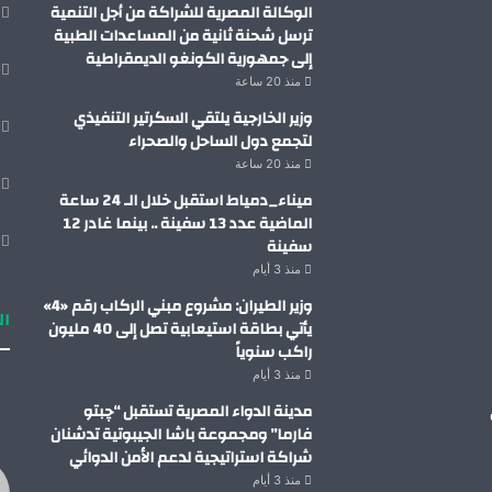
الوكالة المصرية للشراكة من أجل التنمية
ترسل شحنة ثانية من المساعدات الطبية
إلى جمهورية الكونغو الديمقراطية
منذ 20 ساعة
وزير الخارجية يلتقي السكرتير التنفيذي
لتجمع دول الساحل والصحراء
منذ 20 ساعة
ميناء_دمياط استقبل خلال الـ 24 ساعة
الماضية عدد 13 سفينة .. بينما غادر 12
سفينة
منذ 3 أيام
وزير الطيران: مشروع مبني الركاب رقم «4»
ال
يأتي بطاقة استيعابية تصل إلى 40 مليون
راكب سنوياً
منذ 3 أيام
مدينة الدواء المصرية تستقبل “چبتو
فارما” ومجموعة باشا الجيبوتية تدشنان
شراكة استراتيجية لدعم الأمن الدوائي
منذ 3 أيام