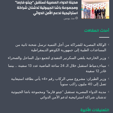
مدينة الدواء المصرية تستقبل “چبتو فارما”
ومجموعة باشا الجيبوتية تدشنان شراكة
استراتيجية لدعم الأمن الدوائي
منذ يومين
أحدث المقالات
الوكالة المصرية للشراكة من أجل التنمية ترسل شحنة ثانية من
المساعدات الطبية إلى جمهورية الكونغو الديمقراطية
وزير الخارجية يلتقي السكرتير التنفيذي لتجمع دول الساحل والصحراء
ميناء_دمياط استقبل خلال الـ 24 ساعة الماضية عدد 13 سفينة .. بينما
غادر 12 سفينة
وزير الطيران: مشروع مبني الركاب رقم «4» يأتي بطاقة استيعابية
تصل إلى 40 مليون راكب سنوياً
مدينة الدواء المصرية تستقبل “چبتو فارما” ومجموعة باشا الجيبوتية
تدشنان شراكة استراتيجية لدعم الأمن الدوائي
التعليقات الأخيرة