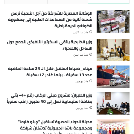
الوكالة المصرية للشراكة من أجل التنمية ترسل
شحنة ثانية من المساعدات الطبية إلى جمهورية
الكونغو الديمقراطية
منذ ساعتين
وزير الخارجية يلتقي السكرتير التنفيذي لتجمع دول
الساحل والصحراء
منذ ساعتين
ميناء_دمياط استقبل خلال الـ 24 ساعة الماضية
عدد 13 سفينة .. بينما غادر 12 سفينة
منذ يومين
وزير الطيران: مشروع مبني الركاب رقم «4» يأتي
بطاقة استيعابية تصل إلى 40 مليون راكب سنوياً
منذ يومين
مدينة الدواء المصرية تستقبل “چبتو فارما”
ومجموعة باشا الجيبوتية تدشنان شراكة