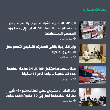
مقالات مختارة
الوكالة المصرية للشراكة من أجل التنمية ترسل
شحنة ثانية من المساعدات الطبية إلى جمهورية
الكونغو الديمقراطية
منذ ساعتين
وزير الخارجية يلتقي السكرتير التنفيذي لتجمع دول
الساحل والصحراء
منذ ساعتين
ميناء_دمياط استقبل خلال الـ 24 ساعة الماضية
عدد 13 سفينة .. بينما غادر 12 سفينة
منذ يومين
وزير الطيران: مشروع مبني الركاب رقم «4» يأتي
بطاقة استيعابية تصل إلى 40 مليون راكب سنوياً
منذ يومين