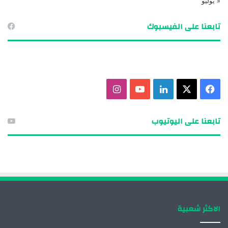
« يوليو
تابعنا على الفيسبوك
ف
X
ل
ي
ا
ي
ي
و
ن
تابعنا على اليوتيوب
س
ن
ت
س
ب
ك
ي
ت
و
د
و
ق
ك
إ
ب
ر
الاكثر شعبية
ن
ا