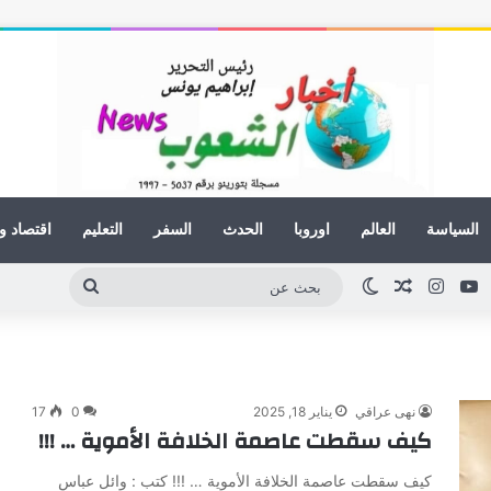
السياسة
العالم
اوروبا
الحدث
السفر
التعليم
اقتصاد و
ينكدإن
يوتيوب
انستقرام
مقال عشوائي
الوضع المظلم
بحث
عن
نهى عراقي
يناير 18, 2025
0
17
كيف سقطت عاصمة الخلافة الأموية … !!!
كيف سقطت عاصمة الخلافة الأموية … !!! كتب : وائل عباس