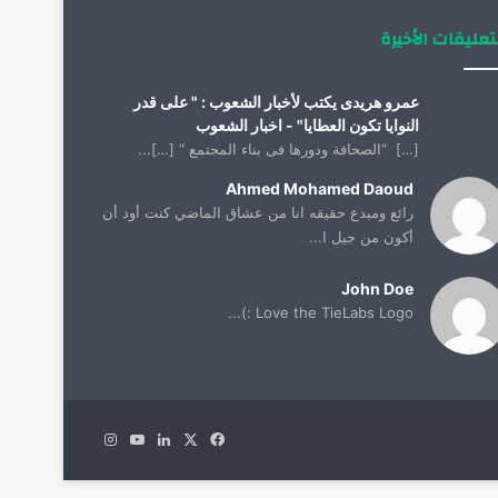
تعليقات الأخيرة
عمرو هريدى يكتب لأخبار الشعوب : " على قدر
النوايا تكون العطايا" - اخبار الشعوب
[…] “الصحافة ودورها فى بناء المجتمع “ […]...
Ahmed Mohamed Daoud
رائع ومبدع حقيقه انا من عشاق الماضي كنت أود أن
أكون من جيل ا...
John Doe
Love the TieLabs Logo :)...
X
فيسبوك
لينكدإن
يوتيوب
انستقرام