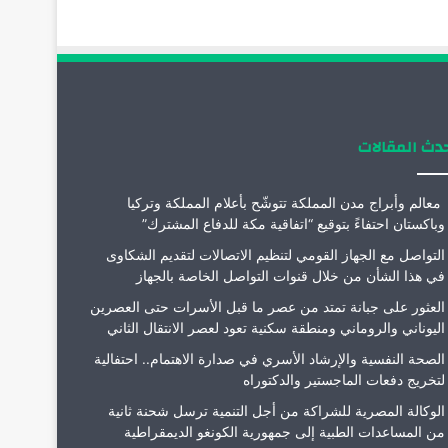
ك
إ
ب
ر
ن
ا
م
دث المقالات
معالم وأبراج مدن المملكة تتوشّح بأعلام المملكة وتركيا
وباكستان احتفاءً بتوقيع “اتفاقية مكة للدفاع المشترك”
التواصل مع الجهاز القومي لتنظيم الاتصالات لتقديم الشكاوى
في هذا الشأن من خلال قنوات التواصل الخاصة بالجهاز
العثور على جبانة تمتد من عصر ما قبل الأسرات حتى العصرين
اليوناني والروماني ومنطقة سكنية تعود لعصر الانتقال الثاني
الصحة النفسية والإرشاد الأسري في صدارة الاهتمام.. احتفالية
لتخريج دفعات الماجستير والدكتوراه
الوكالة المصرية للشراكة من أجل التنمية ترسل شحنة ثانية
من المساعدات الطبية إلى جمهورية الكونغو الديمقراطية