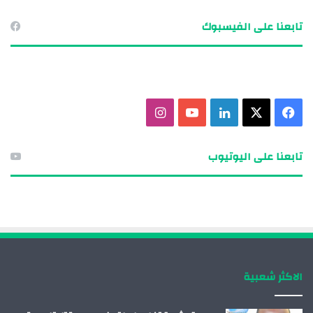
تابعنا على الفيسبوك
ف
X
ل
ي
ا
ي
ي
و
ن
تابعنا على اليوتيوب
س
ن
ت
س
ب
ك
ي
ت
و
د
و
ق
ك
إ
ب
ر
الاكثر شعبية
ن
ا
م