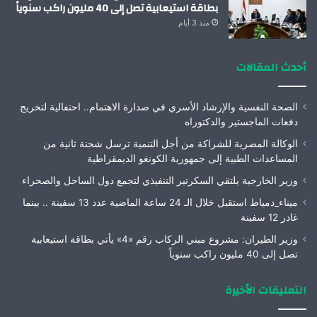
بطاقة استيعابية تصل إلى 40 مليون راكب سنوياً
منذ 3 أيام
أحدث المقالات
الصحة النفسية والإرشاد الأسري في صدارة الاهتمام.. احتفالية لتخريج
دفعات الماجستير والدكتوراه
الوكالة المصرية للشراكة من أجل التنمية ترسل شحنة ثانية من
المساعدات الطبية إلى جمهورية الكونغو الديمقراطية
وزير الخارجية يلتقي السكرتير التنفيذي لتجمع دول الساحل والصحراء
ميناء_دمياط استقبل خلال الـ 24 ساعة الماضية عدد 13 سفينة .. بينما
غادر 12 سفينة
وزير الطيران: مشروع مبني الركاب رقم «4» يأتي بطاقة استيعابية
تصل إلى 40 مليون راكب سنوياً
التعليقات الأخيرة