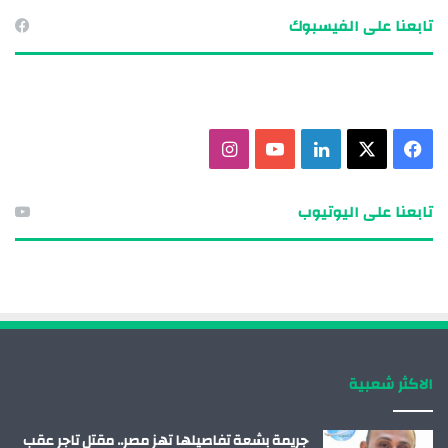
تابعنا على الفيسبوك
ف
X
ل
ي
ا
ي
ي
و
ن
تابعنا على اليوتيوب
س
ن
ت
س
ب
ك
ي
ت
و
د
و
ق
ك
إ
ب
ر
الاكثر شعبية
ن
ا
م
جريمة بشعة تفاصيلها تهز مصر.. مقتل تاجر عقب