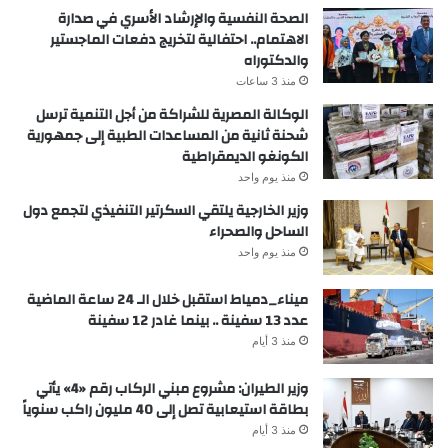
الصحة النفسية والإرشاد الأسري في صدارة
الاهتمام.. احتفالية لتخريج دفعات الماجستير
والدكتوراه
منذ 3 ساعات
الوكالة المصرية للشراكة من أجل التنمية ترسل
شحنة ثانية من المساعدات الطبية إلى جمهورية
الكونغو الديمقراطية
منذ يوم واحد
وزير الخارجية يلتقي السكرتير التنفيذي لتجمع دول
الساحل والصحراء
منذ يوم واحد
ميناء_دمياط استقبل خلال الـ 24 ساعة الماضية
عدد 13 سفينة .. بينما غادر 12 سفينة
منذ 3 أيام
وزير الطيران: مشروع مبني الركاب رقم «4» يأتي
بطاقة استيعابية تصل إلى 40 مليون راكب سنوياً
منذ 3 أيام