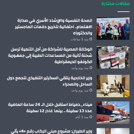
مقالات مختارة
الصحة النفسية والإرشاد الأسري في صدارة
الاهتمام.. احتفالية لتخريج دفعات الماجستير
والدكتوراه
منذ 3 ساعات
الوكالة المصرية للشراكة من أجل التنمية ترسل
شحنة ثانية من المساعدات الطبية إلى جمهورية
الكونغو الديمقراطية
منذ يوم واحد
وزير الخارجية يلتقي السكرتير التنفيذي لتجمع دول
الساحل والصحراء
منذ يوم واحد
ميناء_دمياط استقبل خلال الـ 24 ساعة الماضية
عدد 13 سفينة .. بينما غادر 12 سفينة
منذ 3 أيام
وزير الطيران: مشروع مبني الركاب رقم «4» يأتي