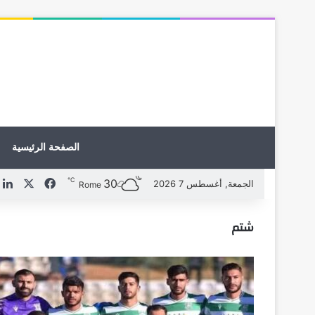
الصفحة الرئيسية
℃
30
X
فيسبوك
ل
الجمعة, أغسطس 7 2026
Rome
شتم