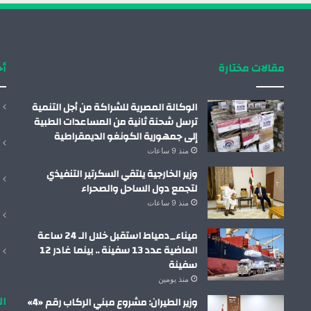
مقالات مختارة
أح
الوكالة المصرية للشراكة من أجل التنمية
ترسل شحنة ثانية من المساعدات الطبية
إلى جمهورية الكونغو الديمقراطية
منذ 9 ساعات
وزير الخارجية يلتقي السكرتير التنفيذي
لتجمع دول الساحل والصحراء
منذ 9 ساعات
ميناء_دمياط استقبل خلال الـ 24 ساعة
الماضية عدد 13 سفينة .. بينما غادر 12
سفينة
منذ يومين
ال
وزير الطيران: مشروع مبني الركاب رقم «4»