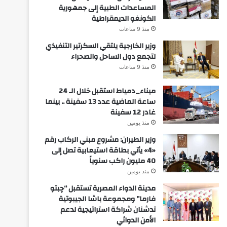
المساعدات الطبية إلى جمهورية
الكونغو الديمقراطية
منذ 9 ساعات
وزير الخارجية يلتقي السكرتير التنفيذي
لتجمع دول الساحل والصحراء
منذ 9 ساعات
ميناء_دمياط استقبل خلال الـ 24
ساعة الماضية عدد 13 سفينة .. بينما
غادر 12 سفينة
منذ يومين
وزير الطيران: مشروع مبني الركاب رقم
«4» يأتي بطاقة استيعابية تصل إلى
40 مليون راكب سنوياً
منذ يومين
مدينة الدواء المصرية تستقبل “چبتو
فارما” ومجموعة باشا الجيبوتية
تدشنان شراكة استراتيجية لدعم
الأمن الدوائي