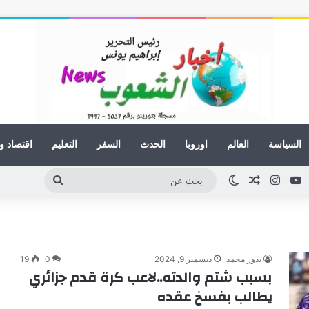
السياسة
العالم
اوروبا
الحدث
السفر
التعليم
اقتصاد و
ينكدإن
يوتيوب
انستقرام
مقال عشوائي
الوضع المظلم
بحث
عن
بدور محمد
ديسمبر 9, 2024
0
19
بسبب شتم والدته..لاعب كرة قدم جزائري
يطالب بفسخ عقده