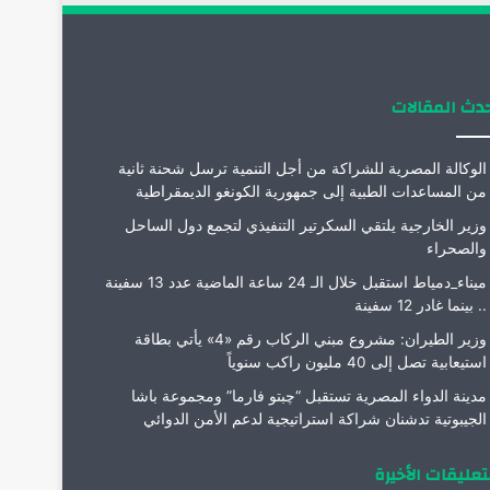
ن
ا
م
دث المقالات
الوكالة المصرية للشراكة من أجل التنمية ترسل شحنة ثانية
من المساعدات الطبية إلى جمهورية الكونغو الديمقراطية
وزير الخارجية يلتقي السكرتير التنفيذي لتجمع دول الساحل
والصحراء
ميناء_دمياط استقبل خلال الـ 24 ساعة الماضية عدد 13 سفينة
.. بينما غادر 12 سفينة
وزير الطيران: مشروع مبني الركاب رقم «4» يأتي بطاقة
استيعابية تصل إلى 40 مليون راكب سنوياً
مدينة الدواء المصرية تستقبل “چبتو فارما” ومجموعة باشا
الجيبوتية تدشنان شراكة استراتيجية لدعم الأمن الدوائي
تعليقات الأخيرة