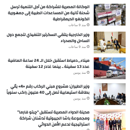
الوكالة المصرية للشراكة من أجل التنمية ترسل
شحنة ثانية من المساعدات الطبية إلى جمهورية
الكونغو الديمقراطية
منذ 9 ساعات
وزير الخارجية يلتقي السكرتير التنفيذي لتجمع دول
الساحل والصحراء
منذ 9 ساعات
ميناء_دمياط استقبل خلال الـ 24 ساعة الماضية
عدد 13 سفينة .. بينما غادر 12 سفينة
منذ يومين
وزير الطيران: مشروع مبني الركاب رقم «4» يأتي
بطاقة استيعابية تصل إلى 40 مليون راكب سنوياً
منذ يومين
مدينة الدواء المصرية تستقبل “چبتو فارما”
ومجموعة باشا الجيبوتية تدشنان شراكة
استراتيجية لدعم الأمن الدوائي