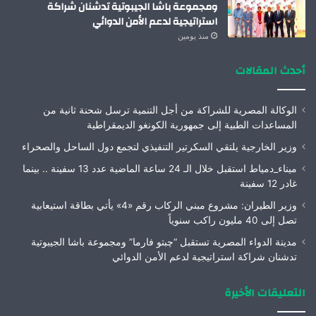
ومجموعة باشا الجيبوتية تدشنان شراكة
استراتيجية لدعم الأمن الدوائي
منذ يومين
أحدث المقالات
الوكالة المصرية للشراكة من أجل التنمية ترسل شحنة ثانية من
المساعدات الطبية إلى جمهورية الكونغو الديمقراطية
وزير الخارجية يلتقي السكرتير التنفيذي لتجمع دول الساحل والصحراء
ميناء_دمياط استقبل خلال الـ 24 ساعة الماضية عدد 13 سفينة .. بينما
غادر 12 سفينة
وزير الطيران: مشروع مبني الركاب رقم «4» يأتي بطاقة استيعابية
تصل إلى 40 مليون راكب سنوياً
مدينة الدواء المصرية تستقبل “چبتو فارما” ومجموعة باشا الجيبوتية
تدشنان شراكة استراتيجية لدعم الأمن الدوائي
التعليقات الأخيرة