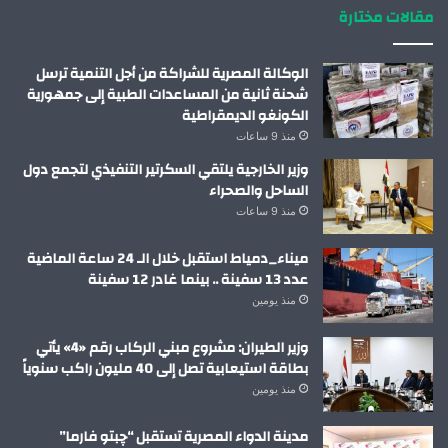
مقالات مختارة
الوكالة المصرية للشراكة من أجل التنمية ترسل
شحنة ثانية من المساعدات الطبية إلى جمهورية
الكونغو الديمقراطية
منذ 9 ساعات
وزير الخارجية يلتقي السكرتير التنفيذي لتجمع دول
الساحل والصحراء
منذ 9 ساعات
ميناء_دمياط استقبل خلال الـ 24 ساعة الماضية
عدد 13 سفينة .. بينما غادر 12 سفينة
منذ يومين
وزير الطيران: مشروع مبني الركاب رقم «4» يأتي
بطاقة استيعابية تصل إلى 40 مليون راكب سنوياً
منذ يومين
مدينة الدواء المصرية تستقبل “چبتو فارما”