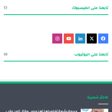
تابعنا على الفيسبوك
ف
X
ل
ي
ا
ي
ي
و
ن
تابعنا على اليوتيوب
س
ن
ت
س
ب
ك
ي
ت
و
د
و
ق
ك
إ
ب
ر
الاكثر شعبية
ن
ا
م
جريمة بشعة تفاصيلها تهز مصر.. مقتل تاجر عقب