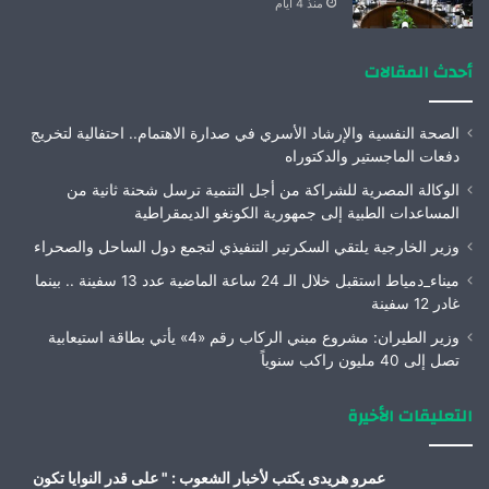
منذ 4 أيام
أحدث المقالات
الصحة النفسية والإرشاد الأسري في صدارة الاهتمام.. احتفالية لتخريج
دفعات الماجستير والدكتوراه
الوكالة المصرية للشراكة من أجل التنمية ترسل شحنة ثانية من
المساعدات الطبية إلى جمهورية الكونغو الديمقراطية
وزير الخارجية يلتقي السكرتير التنفيذي لتجمع دول الساحل والصحراء
ميناء_دمياط استقبل خلال الـ 24 ساعة الماضية عدد 13 سفينة .. بينما
غادر 12 سفينة
وزير الطيران: مشروع مبني الركاب رقم «4» يأتي بطاقة استيعابية
تصل إلى 40 مليون راكب سنوياً
التعليقات الأخيرة
عمرو هريدى يكتب لأخبار الشعوب : " على قدر النوايا تكون