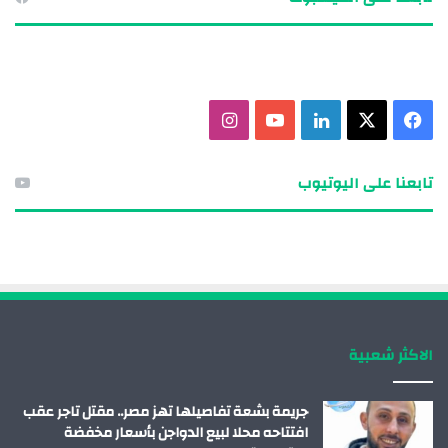
ف
X
ل
ي
ا
ي
ي
و
ن
تابعنا على اليوتيوب
س
ن
ت
س
ب
ك
ي
ت
و
د
و
ق
ك
إ
ب
ر
الاكثر شعبية
ن
ا
م
جريمة بشعة تفاصيلها تهز مصر.. مقتل تاجر عقب
افتتاحه محلا لبيع الدواجن بأسعار مخفضة