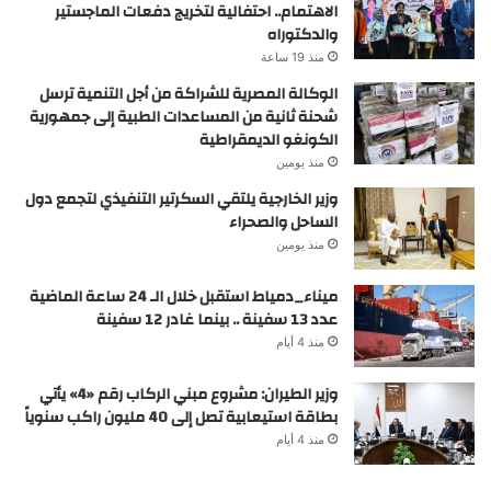
الاهتمام.. احتفالية لتخريج دفعات الماجستير
والدكتوراه
منذ 19 ساعة
الوكالة المصرية للشراكة من أجل التنمية ترسل
شحنة ثانية من المساعدات الطبية إلى جمهورية
الكونغو الديمقراطية
منذ يومين
وزير الخارجية يلتقي السكرتير التنفيذي لتجمع دول
الساحل والصحراء
منذ يومين
ميناء_دمياط استقبل خلال الـ 24 ساعة الماضية
عدد 13 سفينة .. بينما غادر 12 سفينة
منذ 4 أيام
وزير الطيران: مشروع مبني الركاب رقم «4» يأتي
بطاقة استيعابية تصل إلى 40 مليون راكب سنوياً
منذ 4 أيام