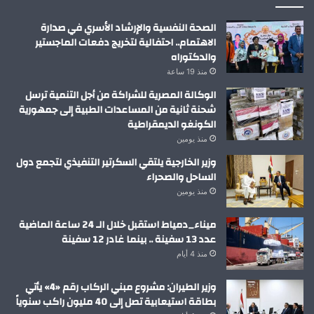
الصحة النفسية والإرشاد الأسري في صدارة
الاهتمام.. احتفالية لتخريج دفعات الماجستير
والدكتوراه
منذ 19 ساعة
الوكالة المصرية للشراكة من أجل التنمية ترسل
شحنة ثانية من المساعدات الطبية إلى جمهورية
الكونغو الديمقراطية
منذ يومين
وزير الخارجية يلتقي السكرتير التنفيذي لتجمع دول
الساحل والصحراء
منذ يومين
ميناء_دمياط استقبل خلال الـ 24 ساعة الماضية
عدد 13 سفينة .. بينما غادر 12 سفينة
منذ 4 أيام
وزير الطيران: مشروع مبني الركاب رقم «4» يأتي
بطاقة استيعابية تصل إلى 40 مليون راكب سنوياً