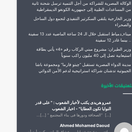
الوكالة المصرية للشراكة من أجل التنمية ترسل شحنة ثانية
من المساعدات الطبية إلى جمهورية الكونغو الديمقراطية
وزير الخارجية يلتقي السكرتير التنفيذي لتجمع دول الساحل
والصحراء
ميناء_دمياط استقبل خلال الـ 24 ساعة الماضية عدد 13 سفينة
.. بينما غادر 12 سفينة
وزير الطيران: مشروع مبني الركاب رقم «4» يأتي بطاقة
استيعابية تصل إلى 40 مليون راكب سنوياً
مدينة الدواء المصرية تستقبل “چبتو فارما” ومجموعة باشا
الجيبوتية تدشنان شراكة استراتيجية لدعم الأمن الدوائي
تعليقات الأخيرة
عمرو هريدى يكتب لأخبار الشعوب : " على قدر
النوايا تكون العطايا" - اخبار الشعوب
[…] “الصحافة ودورها فى بناء المجتمع “ […]...
Ahmed Mohamed Daoud
رائع ومبدع حقيقه انا من عشاق الماضي كنت أود أن