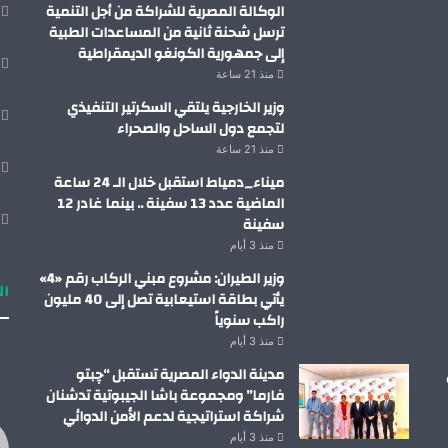
الوكالة المصرية للشراكة من أجل التنمية
ترسل شحنة ثانية من المساعدات الطبية
إلى جمهورية الكونغو الديمقراطية
منذ 21 ساعة
وزير الخارجية يلتقي السكرتير التنفيذي
لتجمع دول الساحل والصحراء
منذ 21 ساعة
ميناء_دمياط استقبل خلال الـ 24 ساعة
الماضية عدد 13 سفينة .. بينما غادر 12
سفينة
منذ 3 أيام
وزير الطيران: مشروع مبني الركاب رقم «4»
ال
يأتي بطاقة استيعابية تصل إلى 40 مليون
راكب سنوياً
منذ 3 أيام
مدينة الدواء المصرية تستقبل “چبتو
فارما” ومجموعة باشا الجيبوتية تدشنان
شراكة استراتيجية لدعم الأمن الدوائي
منذ 3 أيام