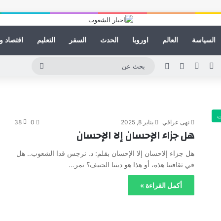
السياسة
العالم
اوروبا
الحدث
السفر
التعليم
اقتصاد و
ينكدإن
يوتيوب
انستقرام
مقال عشوائي
الوضع المظلم
بحث
عن
ت
نهى عراقي
يناير 8, 2025
0
38
هل جزاء الإحسان إلا الإحسان
هل جزاء إلاحسان إلا الإحسان بقلم: د. نرجس قدا الشعوب.. هل
في ثقافتنا هذه، أو هذا هو ديننا الحنيف؟ تمر…
أكمل القراءة »