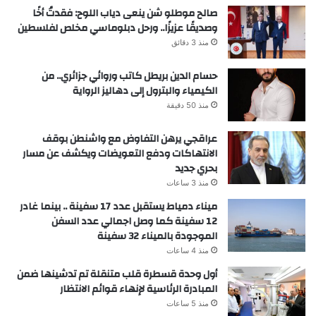
صالح موطلو شن ينعى دياب اللوح: فقدتُ أخًا
وصديقًا عزيزًا.. ورحل دبلوماسي مخلص لفلسطين
منذ 3 دقائق
حسام الدين بريطل كاتب وروائي جزائري.. من
الكيمياء والبترول إلى دهاليز الرواية
منذ 50 دقيقة
عراقجي يرهن التفاوض مع واشنطن بوقف
الانتهاكات ودفع التعويضات ويكشف عن مسار
بحري جديد
منذ 3 ساعات
ميناء دمياط يستقبل عدد 17 سفينة .. بينما غادر
12 سفينة كما وصل اجمالي عدد السفن
الموجودة بالميناء 32 سفينة
منذ 4 ساعات
أول وحدة قسطرة قلب متنقلة تم تدشينها ضمن
المبادرة الرئاسية لإنهاء قوائم الانتظار
منذ 5 ساعات