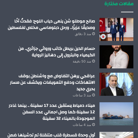
مقالات مختارة
صالح موطلو شن ينعى دياب اللوح: فقدتُ أخًا
وصديقًا عزيزًا.. ورحل دبلوماسي مخلص لفلسطين
منذ 3 دقائق
حسام الدين بريطل كاتب وروائي جزائري.. من
الكيمياء والبترول إلى دهاليز الرواية
منذ 50 دقيقة
عراقجي يرهن التفاوض مع واشنطن بوقف
الانتهاكات ودفع التعويضات ويكشف عن مسار
بحري جديد
منذ 3 ساعات
ميناء دمياط يستقبل عدد 17 سفينة .. بينما غادر
12 سفينة كما وصل اجمالي عدد السفن
الموجودة بالميناء 32 سفينة
منذ 4 ساعات
أول وحدة قسطرة قلب متنقلة تم تدشينها ضمن