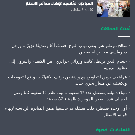
المبادرة الرئاسية لإنهاء قوائم الانتظار
منذ 5 ساعات
أحدث المقالات
صالح موطلو شن ينعى دياب اللوح: فقدتُ أخًا وصديقًا عزيزًا.. ورحل
دبلوماسي مخلص لفلسطين
حسام الدين بريطل كاتب وروائي جزائري.. من الكيمياء والبترول إلى
دهاليز الرواية
عراقجي يرهن التفاوض مع واشنطن بوقف الانتهاكات ودفع التعويضات
ويكشف عن مسار بحري جديد
ميناء دمياط يستقبل عدد 17 سفينة .. بينما غادر 12 سفينة كما وصل
اجمالي عدد السفن الموجودة بالميناء 32 سفينة
أول وحدة قسطرة قلب متنقلة تم تدشينها ضمن المبادرة الرئاسية لإنهاء
قوائم الانتظار
التعليقات الأخيرة