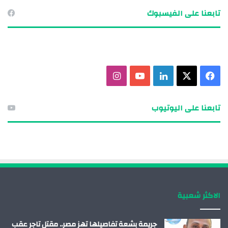
تابعنا على الفيسبوك
ف
X
ل
ي
ا
ي
ي
و
ن
تابعنا على اليوتيوب
س
ن
ت
س
ب
ك
ي
ت
و
د
و
ق
ك
إ
ب
ر
الاكثر شعبية
ن
ا
م
جريمة بشعة تفاصيلها تهز مصر.. مقتل تاجر عقب