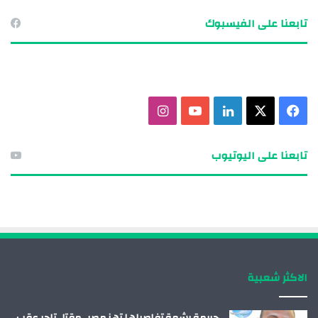
تابعنا على الفيسبوك
ف
X
ل
ي
ا
ي
ي
و
ن
تابعنا على اليوتيوب
س
ن
ت
س
ب
ك
ي
ت
و
د
و
ق
ك
إ
ب
ر
الاكثر شعبية
ن
ا
م