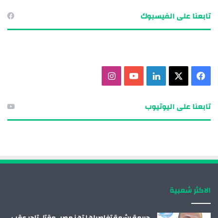
تابعنا على الفيسبوك
ف
X
ل
ي
ا
ي
ي
و
ن
تابعنا على اليوتيوب
س
ن
ت
س
ب
ك
ي
ت
و
د
و
ق
ك
إ
ب
ر
الاكثر شعبية
ن
ا
م