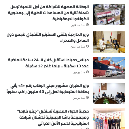
الوكالة المصرية للشراكة من أجل التنمية ترسل
شحنة ثانية من المساعدات الطبية إلى جمهورية
الكونغو الديمقراطية
منذ ساعتين
وزير الخارجية يلتقي السكرتير التنفيذي لتجمع دول
الساحل والصحراء
منذ ساعتين
ميناء_دمياط استقبل خلال الـ 24 ساعة الماضية
عدد 13 سفينة .. بينما غادر 12 سفينة
منذ يومين
وزير الطيران: مشروع مبني الركاب رقم «4» يأتي
بطاقة استيعابية تصل إلى 40 مليون راكب سنوياً
منذ يومين
مدينة الدواء المصرية تستقبل “چبتو فارما”
ومجموعة باشا الجيبوتية تدشنان شراكة
استراتيجية لدعم الأمن الدوائي