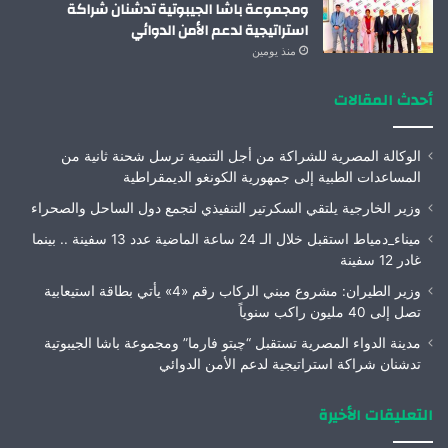
ومجموعة باشا الجيبوتية تدشنان شراكة
استراتيجية لدعم الأمن الدوائي
منذ يومين
أحدث المقالات
الوكالة المصرية للشراكة من أجل التنمية ترسل شحنة ثانية من
المساعدات الطبية إلى جمهورية الكونغو الديمقراطية
وزير الخارجية يلتقي السكرتير التنفيذي لتجمع دول الساحل والصحراء
ميناء_دمياط استقبل خلال الـ 24 ساعة الماضية عدد 13 سفينة .. بينما
غادر 12 سفينة
وزير الطيران: مشروع مبني الركاب رقم «4» يأتي بطاقة استيعابية
تصل إلى 40 مليون راكب سنوياً
مدينة الدواء المصرية تستقبل “چبتو فارما” ومجموعة باشا الجيبوتية
تدشنان شراكة استراتيجية لدعم الأمن الدوائي
التعليقات الأخيرة