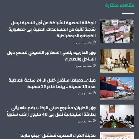
مقالات مختارة
الوكالة المصرية للشراكة من أجل التنمية ترسل
شحنة ثانية من المساعدات الطبية إلى جمهورية
الكونغو الديمقراطية
منذ ساعتين
وزير الخارجية يلتقي السكرتير التنفيذي لتجمع دول
الساحل والصحراء
منذ ساعتين
ميناء_دمياط استقبل خلال الـ 24 ساعة الماضية
عدد 13 سفينة .. بينما غادر 12 سفينة
منذ يومين
وزير الطيران: مشروع مبني الركاب رقم «4» يأتي
بطاقة استيعابية تصل إلى 40 مليون راكب سنوياً
منذ يومين
مدينة الدواء المصرية تستقبل “چبتو فارما”