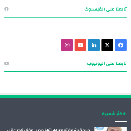
تابعنا على الفيسبوك
ف
X
ل
ي
ا
ي
ي
و
ن
تابعنا على اليوتيوب
س
ن
ت
س
ب
ك
ي
ت
و
د
و
ق
ك
إ
ب
ر
الاكثر شعبية
ن
ا
م
جريمة بشعة تفاصيلها تهز مصر.. مقتل تاجر عقب