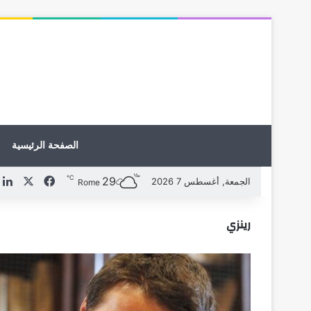
الصفحة الرئيسية
℃
29
X
فيسبوك
ل
الجمعة, أغسطس 7 2026
Rome
رينزي