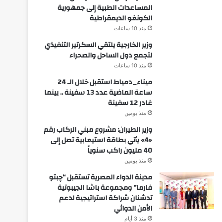
المساعدات الطبية إلى جمهورية
الكونغو الديمقراطية
منذ 10 ساعات
وزير الخارجية يلتقي السكرتير التنفيذي
لتجمع دول الساحل والصحراء
منذ 10 ساعات
ميناء_دمياط استقبل خلال الـ 24
ساعة الماضية عدد 13 سفينة .. بينما
غادر 12 سفينة
منذ يومين
وزير الطيران: مشروع مبني الركاب رقم
«4» يأتي بطاقة استيعابية تصل إلى
40 مليون راكب سنوياً
منذ يومين
مدينة الدواء المصرية تستقبل “چبتو
فارما” ومجموعة باشا الجيبوتية
تدشنان شراكة استراتيجية لدعم
الأمن الدوائي
منذ 3 أيام