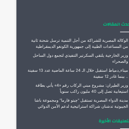
م
دث المقالات
الوكالة المصرية للشراكة من أجل التنمية ترسل شحنة ثانية
من المساعدات الطبية إلى جمهورية الكونغو الديمقراطية
وزير الخارجية يلتقي السكرتير التنفيذي لتجمع دول الساحل
والصحراء
ميناء_دمياط استقبل خلال الـ 24 ساعة الماضية عدد 13 سفينة
.. بينما غادر 12 سفينة
وزير الطيران: مشروع مبني الركاب رقم «4» يأتي بطاقة
استيعابية تصل إلى 40 مليون راكب سنوياً
مدينة الدواء المصرية تستقبل “چبتو فارما” ومجموعة باشا
الجيبوتية تدشنان شراكة استراتيجية لدعم الأمن الدوائي
تعليقات الأخيرة