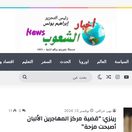
السياسة
العالم
اوروبا
الحدث
السفر
التعليم
اقتصاد و
ينكدإن
يوتيوب
انستقرام
مقال عشوائي
الوضع المظلم
بحث
عن
نهى عراقي
نوفمبر 12, 2024
0
11
رينزي: “قضية مركز المهاجرين الألبان
أصبحت مزحة”