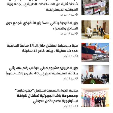
شحنة ثانية من المساعدات الطبية إلى جمهورية
الكونغو الديمقراطية
منذ 17 ساعة
وزير الخارجية يلتقي السكرتير التنفيذي لتجمع دول
الساحل والصحراء
منذ 17 ساعة
ميناء_دمياط استقبل خلال الـ 24 ساعة الماضية
عدد 13 سفينة .. بينما غادر 12 سفينة
منذ 3 أيام
وزير الطيران: مشروع مبني الركاب رقم «4» يأتي
بطاقة استيعابية تصل إلى 40 مليون راكب سنوياً
منذ 3 أيام
مدينة الدواء المصرية تستقبل “چبتو فارما”
ومجموعة باشا الجيبوتية تدشنان شراكة
استراتيجية لدعم الأمن الدوائي
منذ 3 أيام