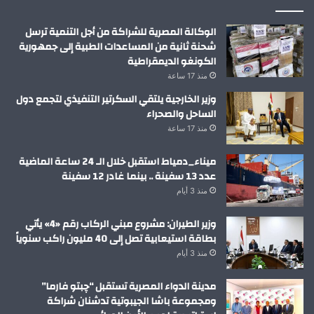
الوكالة المصرية للشراكة من أجل التنمية ترسل
شحنة ثانية من المساعدات الطبية إلى جمهورية
الكونغو الديمقراطية
منذ 17 ساعة
وزير الخارجية يلتقي السكرتير التنفيذي لتجمع دول
الساحل والصحراء
منذ 17 ساعة
ميناء_دمياط استقبل خلال الـ 24 ساعة الماضية
عدد 13 سفينة .. بينما غادر 12 سفينة
منذ 3 أيام
وزير الطيران: مشروع مبني الركاب رقم «4» يأتي
بطاقة استيعابية تصل إلى 40 مليون راكب سنوياً
منذ 3 أيام
مدينة الدواء المصرية تستقبل “چبتو فارما”
ومجموعة باشا الجيبوتية تدشنان شراكة