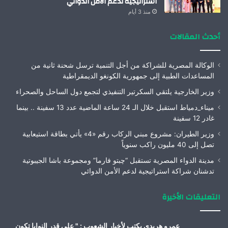
استراتيجية لدعم الأمن الدوائي
منذ 3 أيام
أحدث المقالات
الوكالة المصرية للشراكة من أجل التنمية ترسل شحنة ثانية من
المساعدات الطبية إلى جمهورية الكونغو الديمقراطية
وزير الخارجية يلتقي السكرتير التنفيذي لتجمع دول الساحل والصحراء
ميناء_دمياط استقبل خلال الـ 24 ساعة الماضية عدد 13 سفينة .. بينما
غادر 12 سفينة
وزير الطيران: مشروع مبني الركاب رقم «4» يأتي بطاقة استيعابية
تصل إلى 40 مليون راكب سنوياً
مدينة الدواء المصرية تستقبل “چبتو فارما” ومجموعة باشا الجيبوتية
تدشنان شراكة استراتيجية لدعم الأمن الدوائي
التعليقات الأخيرة
عمرو هريدى يكتب لأخبار الشعوب : " على قدر النوايا تكون