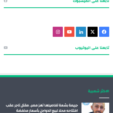
تابعنا على الفيسبوك
ف
X
ل
ي
ا
ي
ي
و
ن
تابعنا على اليوتيوب
س
ن
ت
س
ب
ك
ي
ت
و
د
و
ق
ك
إ
ب
ر
الاكثر شعبية
ن
ا
م
جريمة بشعة تفاصيلها تهز مصر.. مقتل تاجر عقب
افتتاحه محلا لبيع الدواجن بأسعار مخفضة