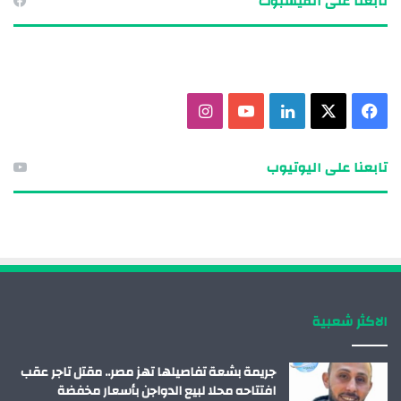
تابعنا على الفيسبوك
ف
X
ل
ي
ا
ي
ي
و
ن
تابعنا على اليوتيوب
س
ن
ت
س
ب
ك
ي
ت
و
د
و
ق
ك
إ
ب
ر
الاكثر شعبية
ن
ا
م
جريمة بشعة تفاصيلها تهز مصر.. مقتل تاجر عقب
افتتاحه محلا لبيع الدواجن بأسعار مخفضة