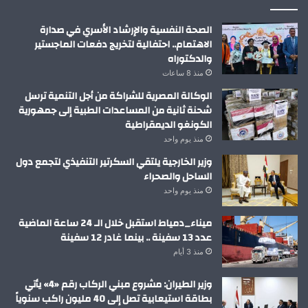
الصحة النفسية والإرشاد الأسري في صدارة
الاهتمام.. احتفالية لتخريج دفعات الماجستير
والدكتوراه
منذ 8 ساعات
الوكالة المصرية للشراكة من أجل التنمية ترسل
شحنة ثانية من المساعدات الطبية إلى جمهورية
الكونغو الديمقراطية
منذ يوم واحد
وزير الخارجية يلتقي السكرتير التنفيذي لتجمع دول
الساحل والصحراء
منذ يوم واحد
ميناء_دمياط استقبل خلال الـ 24 ساعة الماضية
عدد 13 سفينة .. بينما غادر 12 سفينة
منذ 3 أيام
وزير الطيران: مشروع مبني الركاب رقم «4» يأتي
بطاقة استيعابية تصل إلى 40 مليون راكب سنوياً