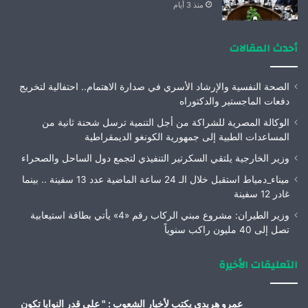
منذ 3 أيام
أحدث المقالات
الصحة النفسية والإرشاد الأسري في صدارة الاهتمام.. احتفالية لتخريج
دفعات الماجستير والدكتوراه
الوكالة المصرية للشراكة من أجل التنمية ترسل شحنة ثانية من
المساعدات الطبية إلى جمهورية الكونغو الديمقراطية
وزير الخارجية يلتقي السكرتير التنفيذي لتجمع دول الساحل والصحراء
ميناء_دمياط استقبل خلال الـ 24 ساعة الماضية عدد 13 سفينة .. بينما
غادر 12 سفينة
وزير الطيران: مشروع مبني الركاب رقم «4» يأتي بطاقة استيعابية
تصل إلى 40 مليون راكب سنوياً
التعليقات الأخيرة
عمرو هريدى يكتب لأخبار الشعوب : " على قدر النوايا تكون