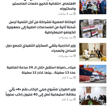
الاهتمام.. احتفالية لتخريج دفعات الماجستير
والدكتوراه
منذ 8 ساعات
الوكالة المصرية للشراكة من أجل التنمية ترسل
شحنة ثانية من المساعدات الطبية إلى جمهورية
الكونغو الديمقراطية
منذ يوم واحد
وزير الخارجية يلتقي السكرتير التنفيذي لتجمع دول
الساحل والصحراء
منذ يوم واحد
ميناء_دمياط استقبل خلال الـ 24 ساعة الماضية
عدد 13 سفينة .. بينما غادر 12 سفينة
منذ 3 أيام
وزير الطيران: مشروع مبني الركاب رقم «4» يأتي
بطاقة استيعابية تصل إلى 40 مليون راكب سنوياً
منذ 3 أيام