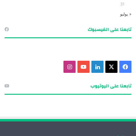
31
« يوليو
تابعنا على الفيسبوك
ف
X
ل
ي
ا
ي
ي
و
ن
تابعنا على اليوتيوب
س
ن
ت
س
ب
ك
ي
ت
و
د
و
ق
ك
إ
ب
ر