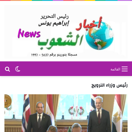
بح
الوضع ا
القائمة
رئيس وزراء النرويج