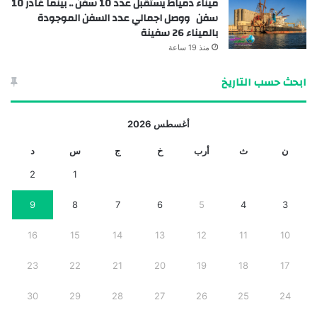
ميناء دمياط يستقبل عدد 10 سفن .. بينما غادر 10
سفن ووصل اجمالي عدد السفن الموجودة
بالميناء 26 سفينة
منذ 19 ساعة
ابحث حسب التاريخ
أغسطس 2026
ن
ث
أرب
خ
ج
س
د
2
1
9
8
7
6
5
4
3
16
15
14
13
12
11
10
23
22
21
20
19
18
17
30
29
28
27
26
25
24