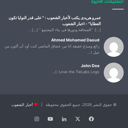
التعليقات الأخيرة
عمرو هريدى يكتب لأخبار الشعوب : " على قدر النوايا تكون
العطايا" - اخبار الشعوب
[…] “الصحافة ودورها فى بناء المجتمع “ […]...
Ahmed Mohamed Daoud
رائع ومبدع حقيقه انا من عشاق الماضي كنت أود أن أكون من
جيل ا...
John Doe
Love the TieLabs Logo :)...
© حقوق النشر 2026، جميع الحقوق محفوظة |
أخبار الشعوب
فيسبوك
X
لينكدإن
يوتيوب
انستقرام