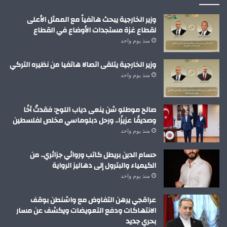
وزير الخارجية يبحث هاتفياً مع الممثل الأعلى
لقطاع غزة مستجدات الأوضاع في القطاع
منذ يوم واحد
وزير الخارجية يتلقى اتصالا هاتفيا من نظيره التركي
منذ يوم واحد
صالح موطلو شن ينعى دياب اللوح: فقدتُ أخًا
وصديقًا عزيزًا.. ورحل دبلوماسي مخلص لفلسطين
منذ يوم واحد
حسام الدين بريطل كاتب وروائي جزائري.. من
الكيمياء والبترول إلى دهاليز الرواية
منذ يوم واحد
عراقجي يرهن التفاوض مع واشنطن بوقف
الانتهاكات ودفع التعويضات ويكشف عن مسار
بحري جديد