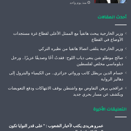
منذ يوم واحد
أحدث المقالات
وزير الخارجية يبحث هاتفياً مع الممثل الأعلى لقطاع غزة مستجدات
الأوضاع في القطاع
وزير الخارجية يتلقى اتصالا هاتفيا من نظيره التركي
صالح موطلو شن ينعى دياب اللوح: فقدتُ أخًا وصديقًا عزيزًا.. ورحل
دبلوماسي مخلص لفلسطين
حسام الدين بريطل كاتب وروائي جزائري.. من الكيمياء والبترول إلى
دهاليز الرواية
عراقجي يرهن التفاوض مع واشنطن بوقف الانتهاكات ودفع التعويضات
ويكشف عن مسار بحري جديد
التعليقات الأخيرة
عمرو هريدى يكتب لأخبار الشعوب : " على قدر النوايا تكون