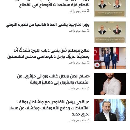
لقطاع غزة مستجدات الأوضاع في القطاع
منذ يوم واحد
وزير الخارجية يتلقى اتصالا هاتفيا من نظيره التركي
منذ يوم واحد
صالح موطلو شن ينعى دياب اللوح: فقدتُ أخًا
وصديقًا عزيزًا.. ورحل دبلوماسي مخلص لفلسطين
منذ يوم واحد
حسام الدين بريطل كاتب وروائي جزائري.. من
الكيمياء والبترول إلى دهاليز الرواية
منذ يوم واحد
عراقجي يرهن التفاوض مع واشنطن بوقف
الانتهاكات ودفع التعويضات ويكشف عن مسار
بحري جديد
منذ يوم واحد