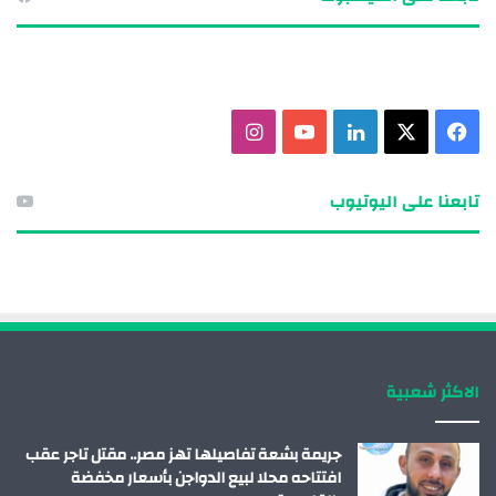
ف
X
ل
ي
ا
ي
ي
و
ن
تابعنا على اليوتيوب
س
ن
ت
س
ب
ك
ي
ت
و
د
و
ق
ك
إ
ب
ر
الاكثر شعبية
ن
ا
م
جريمة بشعة تفاصيلها تهز مصر.. مقتل تاجر عقب
افتتاحه محلا لبيع الدواجن بأسعار مخفضة