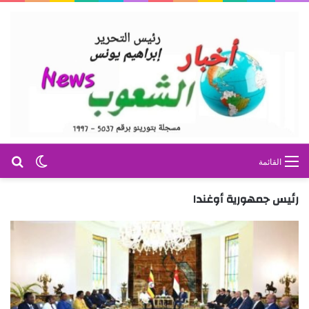
بح
الوضع ا
القائمة
رئيس جمهورية أوغندا