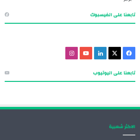
تابعنا على الفيسبوك
ف
X
ل
ي
ا
ي
ي
و
ن
تابعنا على اليوتيوب
س
ن
ت
س
ب
ك
ي
ت
و
د
و
ق
ك
إ
ب
ر
الاكثر شعبية
ن
ا