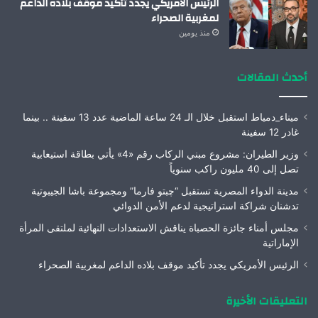
الرئيس الأمريكي يجدد تأكيد موقف بلاده الداعم
لمغربية الصحراء
منذ يومين
أحدث المقالات
ميناء_دمياط استقبل خلال الـ 24 ساعة الماضية عدد 13 سفينة .. بينما
غادر 12 سفينة
وزير الطيران: مشروع مبني الركاب رقم «4» يأتي بطاقة استيعابية
تصل إلى 40 مليون راكب سنوياً
مدينة الدواء المصرية تستقبل “چبتو فارما” ومجموعة باشا الجيبوتية
تدشنان شراكة استراتيجية لدعم الأمن الدوائي
مجلس أمناء جائزة الحصباة يناقش الاستعدادات النهائية لملتقى المرأة
الإماراتية
الرئيس الأمريكي يجدد تأكيد موقف بلاده الداعم لمغربية الصحراء
التعليقات الأخيرة