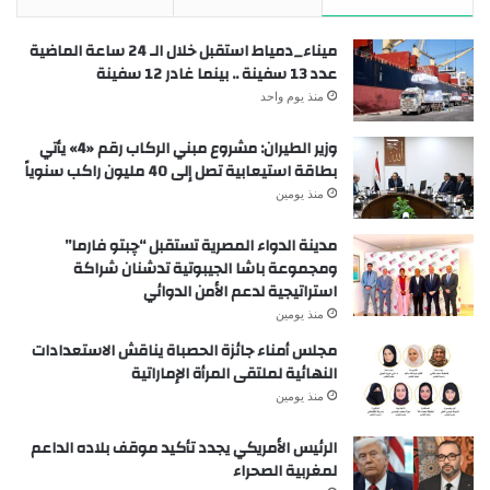
ميناء_دمياط استقبل خلال الـ 24 ساعة الماضية
عدد 13 سفينة .. بينما غادر 12 سفينة
منذ يوم واحد
وزير الطيران: مشروع مبني الركاب رقم «4» يأتي
بطاقة استيعابية تصل إلى 40 مليون راكب سنوياً
منذ يومين
مدينة الدواء المصرية تستقبل “چبتو فارما”
ومجموعة باشا الجيبوتية تدشنان شراكة
استراتيجية لدعم الأمن الدوائي
منذ يومين
مجلس أمناء جائزة الحصباة يناقش الاستعدادات
النهائية لملتقى المرأة الإماراتية
منذ يومين
الرئيس الأمريكي يجدد تأكيد موقف بلاده الداعم
لمغربية الصحراء