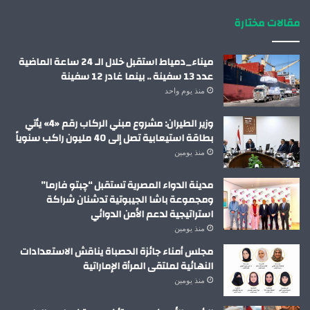
مقالات مختارة
ميناء_دمياط استقبل خلال الـ 24 ساعة الماضية
عدد 13 سفينة .. بينما غادر 12 سفينة
منذ يوم واحد
وزير الطيران: مشروع مبني الركاب رقم «4» يأتي
بطاقة استيعابية تصل إلى 40 مليون راكب سنوياً
منذ يومين
مدينة الدواء المصرية تستقبل “چبتو فارما”
ومجموعة باشا الجيبوتية تدشنان شراكة
استراتيجية لدعم الأمن الدوائي
منذ يومين
مجلس أمناء جائزة الحصباة يناقش الاستعدادات
النهائية لملتقى المرأة الإماراتية
منذ يومين