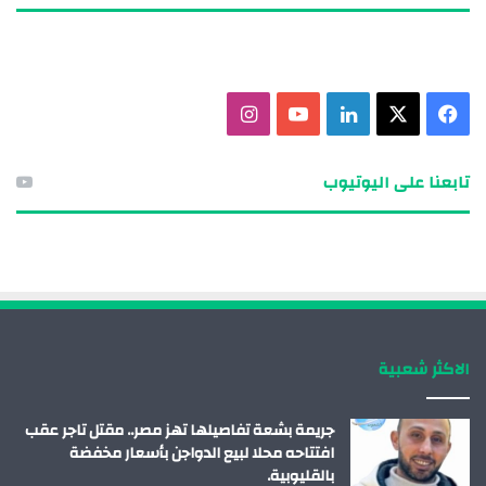
ف
X
ل
ي
ا
ي
ي
و
ن
تابعنا على اليوتيوب
س
ن
ت
س
ب
ك
ي
ت
و
د
و
ق
ك
إ
ب
ر
الاكثر شعبية
ن
ا
م
جريمة بشعة تفاصيلها تهز مصر.. مقتل تاجر عقب
افتتاحه محلا لبيع الدواجن بأسعار مخفضة
بالقليوبية.