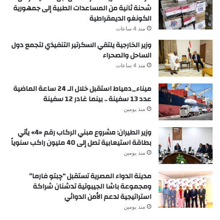
شحنة ثانية من المساعدات الطبية إلى جمهورية
الكونغو الديمقراطية
منذ 4 ساعات
وزير الخارجية يلتقي السكرتير التنفيذي لتجمع دول
الساحل والصحراء
منذ 4 ساعات
ميناء_دمياط استقبل خلال الـ 24 ساعة الماضية
عدد 13 سفينة .. بينما غادر 12 سفينة
منذ يومين
وزير الطيران: مشروع مبني الركاب رقم «4» يأتي
بطاقة استيعابية تصل إلى 40 مليون راكب سنوياً
منذ يومين
مدينة الدواء المصرية تستقبل “چبتو فارما”
ومجموعة باشا الجيبوتية تدشنان شراكة
استراتيجية لدعم الأمن الدوائي
منذ يومين