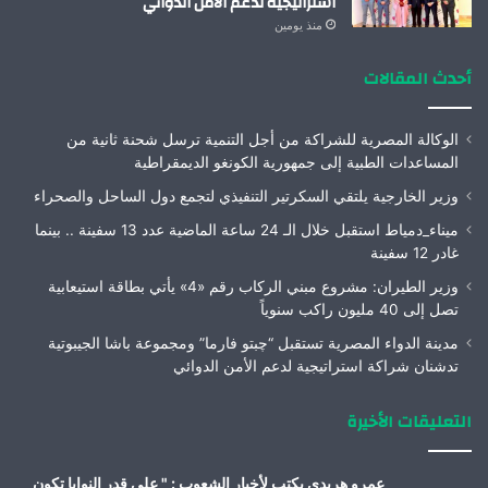
استراتيجية لدعم الأمن الدوائي
منذ يومين
أحدث المقالات
الوكالة المصرية للشراكة من أجل التنمية ترسل شحنة ثانية من
المساعدات الطبية إلى جمهورية الكونغو الديمقراطية
وزير الخارجية يلتقي السكرتير التنفيذي لتجمع دول الساحل والصحراء
ميناء_دمياط استقبل خلال الـ 24 ساعة الماضية عدد 13 سفينة .. بينما
غادر 12 سفينة
وزير الطيران: مشروع مبني الركاب رقم «4» يأتي بطاقة استيعابية
تصل إلى 40 مليون راكب سنوياً
مدينة الدواء المصرية تستقبل “چبتو فارما” ومجموعة باشا الجيبوتية
تدشنان شراكة استراتيجية لدعم الأمن الدوائي
التعليقات الأخيرة
عمرو هريدى يكتب لأخبار الشعوب : " على قدر النوايا تكون