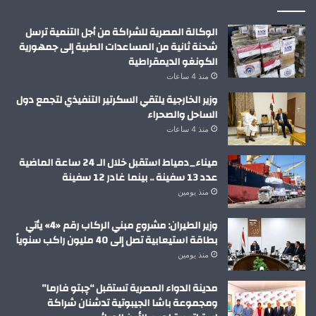
الوكالة المصرية للشراكة من أجل التنمية ترسل
شحنة ثانية من المساعدات الطبية إلى جمهورية
الكونغو الديمقراطية
منذ 4 ساعات
وزير الخارجية يلتقي السكرتير التنفيذي لتجمع دول
الساحل والصحراء
منذ 4 ساعات
ميناء_دمياط استقبل خلال الـ 24 ساعة الماضية
عدد 13 سفينة .. بينما غادر 12 سفينة
منذ يومين
وزير الطيران: مشروع مبني الركاب رقم «4» يأتي
بطاقة استيعابية تصل إلى 40 مليون راكب سنوياً
منذ يومين
مدينة الدواء المصرية تستقبل “چبتو فارما”
ومجموعة باشا الجيبوتية تدشنان شراكة