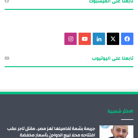
تابعنا على الفيسبوك
ف
X
ل
ي
ا
ي
ي
و
ن
تابعنا على اليوتيوب
س
ن
ت
س
ب
ك
ي
ت
و
د
و
ق
ك
إ
ب
ر
الاكثر شعبية
ن
ا
م
جريمة بشعة تفاصيلها تهز مصر.. مقتل تاجر عقب
افتتاحه محلا لبيع الدواجن بأسعار مخفضة