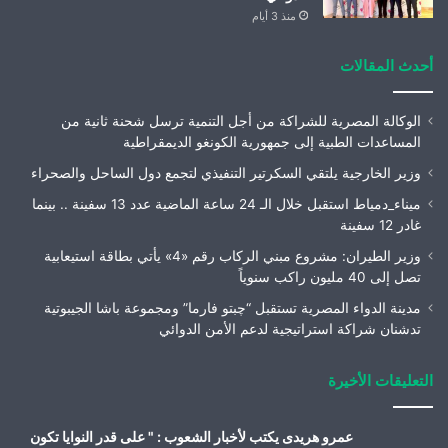
منذ 3 أيام
أحدث المقالات
الوكالة المصرية للشراكة من أجل التنمية ترسل شحنة ثانية من
المساعدات الطبية إلى جمهورية الكونغو الديمقراطية
وزير الخارجية يلتقي السكرتير التنفيذي لتجمع دول الساحل والصحراء
ميناء_دمياط استقبل خلال الـ 24 ساعة الماضية عدد 13 سفينة .. بينما
غادر 12 سفينة
وزير الطيران: مشروع مبني الركاب رقم «4» يأتي بطاقة استيعابية
تصل إلى 40 مليون راكب سنوياً
مدينة الدواء المصرية تستقبل “چبتو فارما” ومجموعة باشا الجيبوتية
تدشنان شراكة استراتيجية لدعم الأمن الدوائي
التعليقات الأخيرة
عمرو هريدى يكتب لأخبار الشعوب : " على قدر النوايا تكون