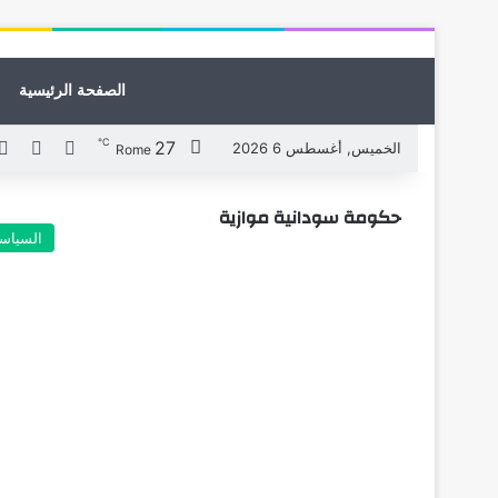
الصفحة الرئيسية
℃
27
X
فيسبوك
الخميس, أغسطس 6 2026
Rome
حكومة سودانية موازية
السياس