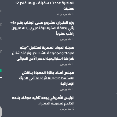
الماضية عدد 13 سفينة .. بينما غادر 12
سفينة
منذ يوم واحد
وزير الطيران: مشروع مبني الركاب رقم «4»
يأتي بطاقة استيعابية تصل إلى 40 مليون
راكب سنوياً
منذ يومين
مدينة الدواء المصرية تستقبل “چبتو
فارما” ومجموعة باشا الجيبوتية تدشنان
شراكة استراتيجية لدعم الأمن الدوائي
منذ يومين
ال
مجلس أمناء جائزة الحصباة يناقش
الاستعدادات النهائية لملتقى المرأة
الإماراتية
منذ يومين
الرئيس الأمريكي يجدد تأكيد موقف بلاده
الداعم لمغربية الصحراء
منذ يومين