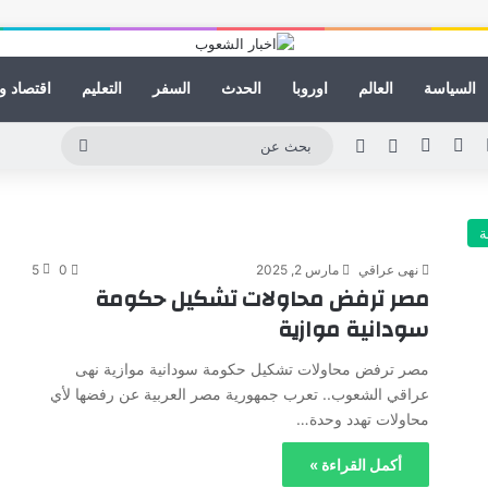
السياسة
العالم
اوروبا
الحدث
السفر
التعليم
اقتصاد و
لينكدإن
يوتيوب
انستقرام
مقال عشوائي
الوضع المظلم
بحث
عن
ة
نهى عراقي
مارس 2, 2025
0
5
مصر ترفض محاولات تشكيل حكومة
سودانية موازية
مصر ترفض محاولات تشكيل حكومة سودانية موازية نهى
عراقي الشعوب.. تعرب جمهورية مصر العربية عن رفضها لأي
محاولات تهدد وحدة…
أكمل القراءة »