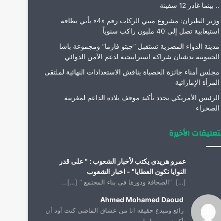
.. بينما غادر 12 سفينة
وزير الطيران: مشروع مبني الركاب رقم «4» يأتي بطاقة
استيعابية تصل إلى 40 مليون راكب سنوياً
مدينة الدواء المصرية تستقبل “چبتو فارما” ومجموعة باشا
الجيبوتية تدشنان شراكة استراتيجية لدعم الأمن الدوائي
مجلس أمناء جائزة الحصباة يناقش الاستعدادات النهائية لملتقى
المرأة الإماراتية
الرئيس الأمريكي يجدد تأكيد موقف بلاده الداعم لمغربية
الصحراء
تعليقات الأخيرة
عمرو هريدى يكتب لأخبار الشعوب : " على قدر
النوايا تكون العطايا" - اخبار الشعوب
[…] “الصحافة ودورها فى بناء المجتمع “ […]...
Ahmed Mohamed Daoud
رائع ومبدع حقيقه انا من عشاق الماضي كنت أود أن
أكون من جيل ا...