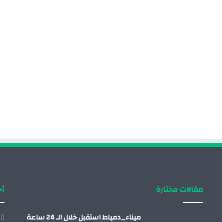
مقالات مختارة
أح
ميناء_دمياط استقبل خلال الـ 24 ساعة