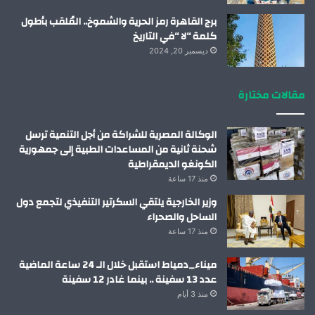
برج القاهرة رمز الحرية والشموخ.. المُلقب بأطول
كلمة “لا “في التاريخ
ديسمبر 20, 2024
مقالات مختارة
الوكالة المصرية للشراكة من أجل التنمية ترسل
شحنة ثانية من المساعدات الطبية إلى جمهورية
الكونغو الديمقراطية
منذ 17 ساعة
وزير الخارجية يلتقي السكرتير التنفيذي لتجمع دول
الساحل والصحراء
منذ 17 ساعة
ميناء_دمياط استقبل خلال الـ 24 ساعة الماضية
عدد 13 سفينة .. بينما غادر 12 سفينة
منذ 3 أيام