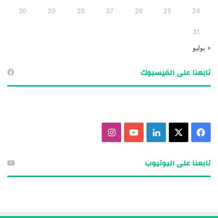
30
29
28
27
26
25
24
31
« يوليو
تابعنا على الفيسبوك
ف
X
ل
ي
ا
ي
ي
و
ن
تابعنا على اليوتيوب
س
ن
ت
س
ب
ك
ي
ت
و
د
و
ق