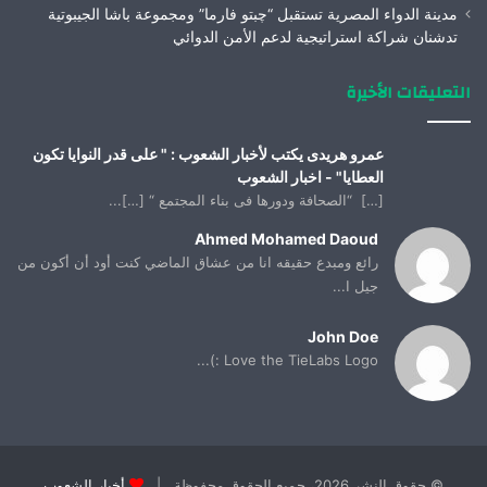
مدينة الدواء المصرية تستقبل “چبتو فارما” ومجموعة باشا الجيبوتية
تدشنان شراكة استراتيجية لدعم الأمن الدوائي
التعليقات الأخيرة
عمرو هريدى يكتب لأخبار الشعوب : " على قدر النوايا تكون
العطايا" - اخبار الشعوب
[…] “الصحافة ودورها فى بناء المجتمع “ […]...
Ahmed Mohamed Daoud
رائع ومبدع حقيقه انا من عشاق الماضي كنت أود أن أكون من
جيل ا...
John Doe
Love the TieLabs Logo :)...
© حقوق النشر 2026، جميع الحقوق محفوظة |
أخبار الشعوب