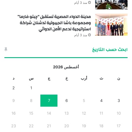
منذ 3 أيام
مدينة الدواء المصرية تستقبل “چبتو فارما”
ومجموعة باشا الجيبوتية تدشنان شراكة
استراتيجية لدعم الأمن الدوائي
منذ 3 أيام
ابحث حسب التاريخ
أغسطس 2026
ن
ث
أرب
خ
ج
س
د
2
1
9
8
7
6
5
4
3
16
15
14
13
12
11
10
23
22
21
20
19
18
17