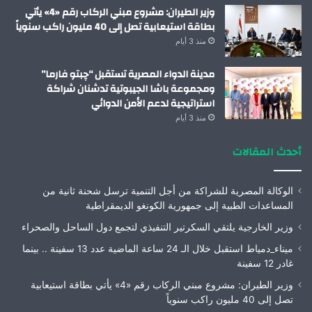
وزير الطيران: مشروع مبني الركاب رقم «4» يأتي
بطاقة استيعابية تصل إلى 40 مليون راكب سنوياً
منذ 3 أيام
مدينة الدواء المصرية تستقبل “چبتو فارما”
ومجموعة باشا الجيبوتية تدشنان شراكة
استراتيجية لدعم الأمن الدوائي
منذ 3 أيام
أحدث المقالات
الوكالة المصرية للشراكة من أجل التنمية ترسل شحنة ثانية من
المساعدات الطبية إلى جمهورية الكونغو الديمقراطية
وزير الخارجية يلتقي السكرتير التنفيذي لتجمع دول الساحل والصحراء
ميناء_دمياط استقبل خلال الـ 24 ساعة الماضية عدد 13 سفينة .. بينما
غادر 12 سفينة
وزير الطيران: مشروع مبني الركاب رقم «4» يأتي بطاقة استيعابية
تصل إلى 40 مليون راكب سنوياً